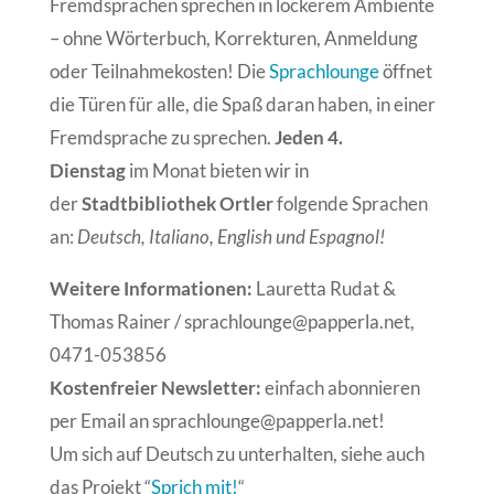
Fremdsprachen sprechen in lockerem Ambiente
– ohne Wörterbuch, Korrekturen, Anmeldung
oder Teilnahmekosten! Die
Sprachlounge
öffnet
die Türen für alle, die Spaß daran haben, in einer
Fremdsprache zu sprechen.
Jeden 4.
Dienstag
im Monat bieten wir in
der
Stadtbibliothek Ortler
folgende Sprachen
an:
Deutsch, Italiano, English und Espagnol!
Weitere Informationen:
Lauretta Rudat &
Thomas Rainer / sprachlounge@papperla.net,
0471-053856
Kostenfreier Newsletter:
einfach abonnieren
per Email an sprachlounge@papperla.net!
Um sich auf Deutsch zu unterhalten, siehe auch
das Projekt “
Sprich mit!
“