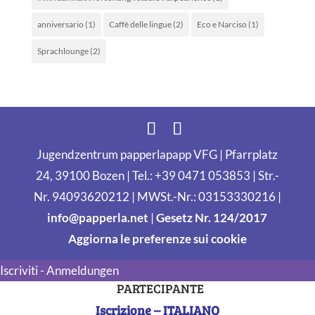
anniversario
(1)
Caffè delle lingue
(2)
Eco e Narciso
(1)
Sprachlounge
(2)
Jugendzentrum papperlapapp VFG | Pfarrplatz
24, 39100 Bozen | Tel.: +39 0471 053853 | Str.-
Nr. 94093620212 | MWSt.-Nr.: 03153330216 |
info@papperla.net
|
Gesetz Nr. 124/2017
Aggiorna le preferenze sui cookie
Iscriviti - Anmeldungen
PARTECIPANTE
Iscrizione – ITALIANO