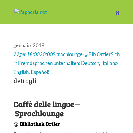
gennaio, 2019
22
gen
18:00
20:00
Sprachlounge @ Bib Ortler
Sich
in Fremdsprachen unterhalten: Deutsch, Italiano,
English, Español!
dettagli
Caffè delle lingue –
Sprachlounge
@
Bibliothek Ortler