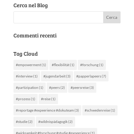
Cerca nel Blog
Commenti recenti
Tag Cloud
#empowerment
(1)
#flexibilität
(1)
#forschung
(1)
#interview
(1)
#jugendarbeit
(3)
#papperlapeers
(7)
#partizipation
(1)
#peers
(2)
#peersreise
(3)
#prozess
(1)
#reise
(1)
#reportage #expeerience #dokuteam
(3)
#schwedenreise
(1)
#studie
(2)
#wildnispädagogik
(2)
#wirksamkeit #forschung #studie #expeerience
(1)