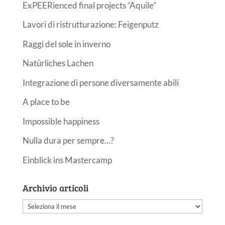
ExPEERienced final projects “Aquile”
Lavori di ristrutturazione: Feigenputz
Raggi del sole in inverno
Natürliches Lachen
Integrazione di persone diversamente abili
A place to be
Impossible happiness
Nulla dura per sempre…?
Einblick ins Mastercamp
Archivio articoli
Archivio
articoli