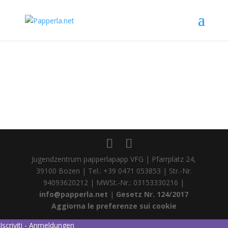
Jugendzentrum papperlapapp VFG | Pfarrplatz 24,
39100 Bozen | Tel.: +39 0471 053853 | Str.-Nr.
94093620212 | MWSt.-Nr.: 03153330216 |
info@papperla.net
|
Gesetz Nr. 124/2017
Aggiorna le preferenze sui cookie
Iscriviti - Anmeldungen