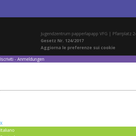
Jugendzentrum papperlapapp VFG | Pfarrplatz 2
Gesetz Nr. 124/2017
Aggiorna le preferenze sui cookie
Iscriviti - Anmeldungen
X
Italiano