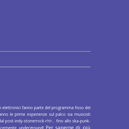
quota associativa di 10 € all’anno per musicista
sivo di utilizzare la sala prove/studio per il
li elettronici fanno parte del programma fisso del
nno le prime esperienze sul palco sia musicisti
al post-indy-stonerrock-r’n’r… fino allo ska-punk-
Per saperne di più
plicemente underground!