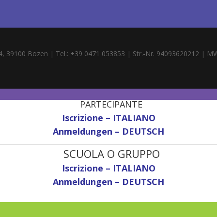
4, 39100 Bozen | Tel.: +39 0471 053853 | Str.-Nr. 94093620212 | M
PARTECIPANTE
Iscrizione – ITALIANO
Anmeldungen – DEUTSCH
SCUOLA O GRUPPO
Iscrizione – ITALIANO
Anmeldungen – DEUTSCH