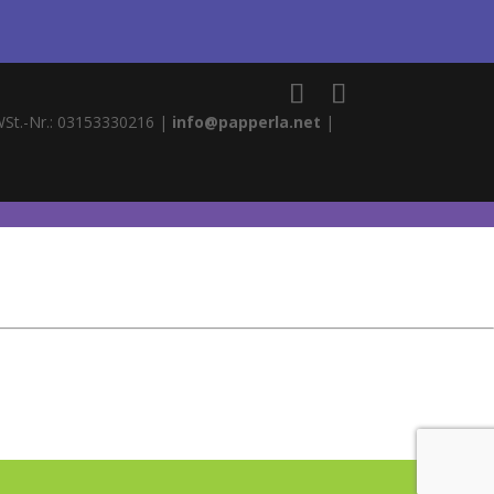
WSt.-Nr.: 03153330216 |
info@papperla.net
|