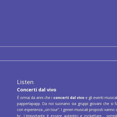
Il costo della sala prove è di
50 €
al mese per band, più una 
(per quest’ultima è necessaria l’
iscrizione online
).
A seconda della disponibilità, ogni band riceve il diritto esclu
periodo di prove prenotato, regolarmente o una tantum.
Listen
Concerti dal vivo
È ormai da anni che i
concerti dal vivo
e gli eventi musica
papperlapapp. Da noi suonano sia gruppi giovani che si fa
con esperienza „on tour”. I generi musicali proposti vanno d
hc. L’importante è essere autentici e rockettare… sem