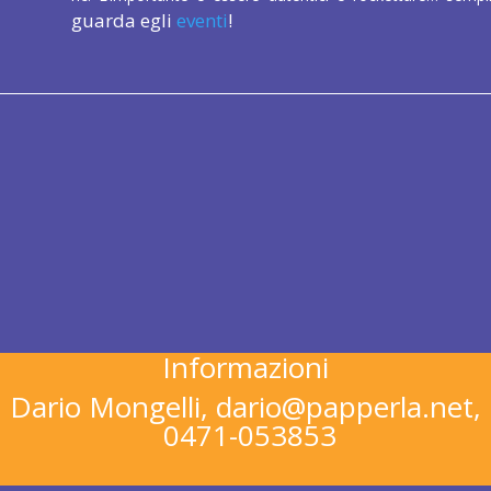
guarda egli
eventi
!
Bring your own sound
Esibirsi al papperlapapp
Vorresti andare in scena con la tua band, organizzare un
nostro piatto? Contattaci!
Informazioni
Dario Mongelli,
dario@papperla.net,
0471-053853