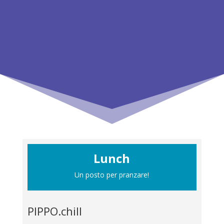
Centro Giovani
papperlapapp & Arci ragazzi
Bolzano
Lunch
Un posto per pranzare!
PIPPO.chill