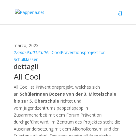
marzo, 2023
22
mar
9:00
12:00
All Cool
Präventionsprojekt für
Schulklassen
dettagli
All Cool
All Cool ist Präventionsprojekt, welches sich
an
SchülerInnen Bozens von der 3. Mittelschule
bis zur 5. Oberschule
richtet und
vom Jugendzentrums papperlapapp in
Zusammenarbeit mit dem Forum Prävention
durchgeführt wird. Im Zentrum des Projektes steht die
Auseinandersetzung mit dem Alkoholkonsum und der
Substanz Alkohol. Der angewandte pädagogische