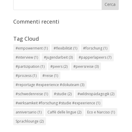
Commenti recenti
Tag Cloud
#empowerment
(1)
#flexibilität
(1)
#forschung
(1)
#interview
(1)
#jugendarbeit
(3)
#papperlapeers
(7)
#partizipation
(1)
#peers
(2)
#peersreise
(3)
#prozess
(1)
#reise
(1)
#reportage #expeerience #dokuteam
(3)
#schwedenreise
(1)
#studie
(2)
#wildnispädagogik
(2)
#wirksamkeit #forschung #studie #expeerience
(1)
anniversario
(1)
Caffè delle lingue
(2)
Eco e Narciso
(1)
Sprachlounge
(2)