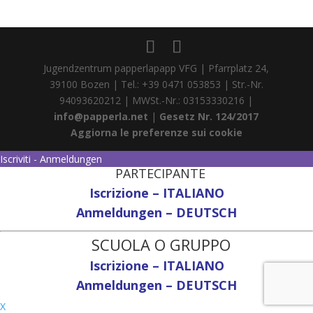
Jugendzentrum papperlapapp VFG | Pfarrplatz 24,
39100 Bozen | Tel.: +39 0471 053853 | Str.-Nr.
94093620212 | MWSt.-Nr.: 03153330216 |
info@papperla.net
|
Gesetz Nr. 124/2017
Aggiorna le preferenze sui cookie
Iscriviti - Anmeldungen
PARTECIPANTE
Iscrizione – ITALIANO
Anmeldungen – DEUTSCH
SCUOLA O GRUPPO
Iscrizione – ITALIANO
Anmeldungen – DEUTSCH
X