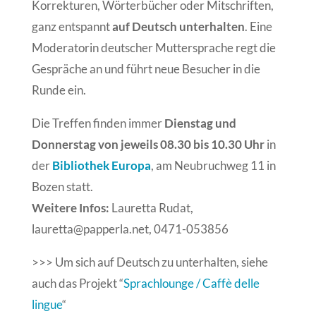
Korrekturen, Wörterbücher oder Mitschriften,
ganz entspannt
auf Deutsch unterhalten
. Eine
Moderatorin deutscher Muttersprache regt die
Gespräche an und führt neue Besucher in die
Runde ein.
Die Treffen finden immer
Dienstag und
Donnerstag von jeweils 08.30 bis 10.30 Uhr
in
der
Bibliothek Europa
, am Neubruchweg 11 in
Bozen statt.
Weitere Infos:
Lauretta Rudat,
lauretta@papperla.net, 0471-053856
>>> Um sich auf Deutsch zu unterhalten, siehe
auch das Projekt “
Sprachlounge / Caffè delle
lingue
“