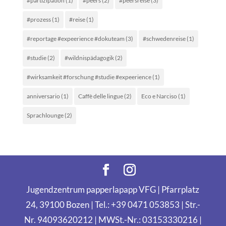
#partizipation
(1)
#peers
(2)
#peersreise
(3)
#prozess
(1)
#reise
(1)
#reportage #expeerience #dokuteam
(3)
#schwedenreise
(1)
#studie
(2)
#wildnispädagogik
(2)
#wirksamkeit #forschung #studie #expeerience
(1)
anniversario
(1)
Caffè delle lingue
(2)
Eco e Narciso
(1)
Sprachlounge
(2)
Jugendzentrum papperlapapp VFG | Pfarrplatz
24, 39100 Bozen | Tel.: +39 0471 053853 | Str.-
Nr. 94093620212 | MWSt.-Nr.: 03153330216 |