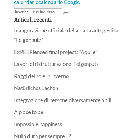
calendario
calendario Google
Articoli recenti
Inaugurazione ufficiale della baita autogestita
“Feigenputz”
ExPEERienced final projects “Aquile”
Lavori di ristrutturazione: Feigenputz
Raggi del sole in inverno
Natürliches Lachen
Integrazione di persone diversamente abili
A place to be
Impossible happiness
Nulla dura per sempre…?