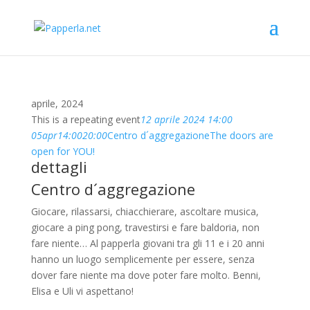
aprile, 2024
This is a repeating event
12 aprile 2024 14:00
05
apr
14:00
20:00
Centro d´aggregazione
The doors are
open for YOU!
dettagli
Centro d´aggregazione
Giocare, rilassarsi, chiacchierare, ascoltare musica,
giocare a ping pong, travestirsi e fare baldoria, non
fare niente… Al papperla giovani tra gli 11 e i 20 anni
hanno un luogo semplicemente per essere, senza
dover fare niente ma dove poter fare molto. Benni,
Elisa e Uli vi aspettano!