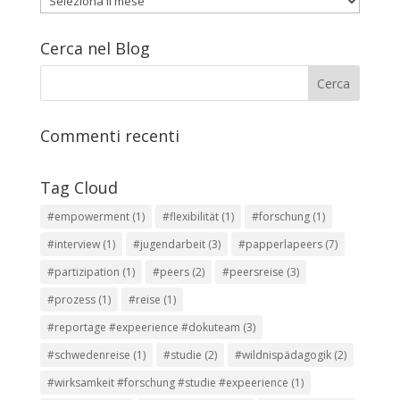
articoli
Cerca nel Blog
Commenti recenti
Tag Cloud
#empowerment
(1)
#flexibilität
(1)
#forschung
(1)
#interview
(1)
#jugendarbeit
(3)
#papperlapeers
(7)
#partizipation
(1)
#peers
(2)
#peersreise
(3)
#prozess
(1)
#reise
(1)
#reportage #expeerience #dokuteam
(3)
#schwedenreise
(1)
#studie
(2)
#wildnispädagogik
(2)
#wirksamkeit #forschung #studie #expeerience
(1)