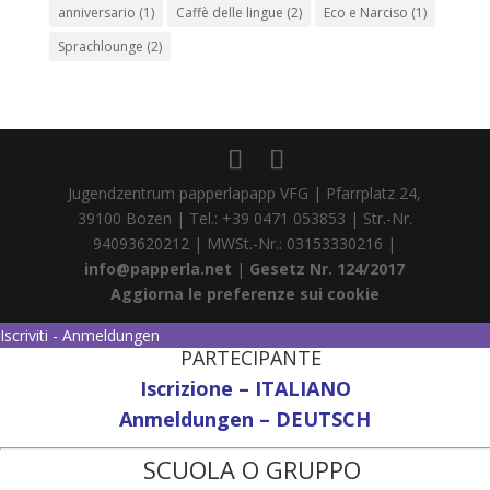
anniversario
(1)
Caffè delle lingue
(2)
Eco e Narciso
(1)
Sprachlounge
(2)
Jugendzentrum papperlapapp VFG | Pfarrplatz 24,
39100 Bozen | Tel.: +39 0471 053853 | Str.-Nr.
94093620212 | MWSt.-Nr.: 03153330216 |
info@papperla.net
|
Gesetz Nr. 124/2017
Aggiorna le preferenze sui cookie
Iscriviti - Anmeldungen
PARTECIPANTE
Iscrizione – ITALIANO
Anmeldungen – DEUTSCH
SCUOLA O GRUPPO