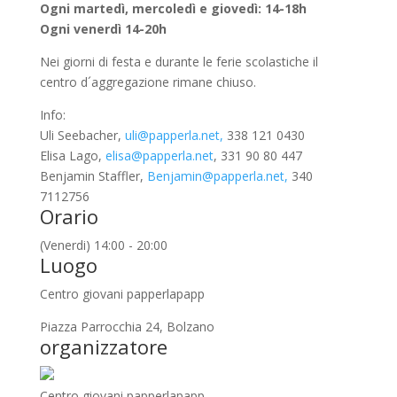
Ogni martedì, mercoledì e giovedì: 14-18h
Ogni venerdì 14-20h
Nei giorni di festa e durante le ferie scolastiche il
centro d´aggregazione rimane chiuso.
Info:
Uli Seebacher,
uli@papperla.net,
338 121 0430
Elisa Lago,
elisa@papperla.net
, 331 90 80 447
Benjamin Staffler,
Benjamin@papperla.net,
340
7112756
Orario
(Venerdi) 14:00 - 20:00
Luogo
Centro giovani papperlapapp
Piazza Parrocchia 24, Bolzano
organizzatore
Centro giovani papperlapapp