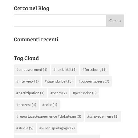
Cerca nel Blog
Commenti recenti
Tag Cloud
#empowerment
(1)
#flexibilität
(1)
#forschung
(1)
#interview
(1)
#jugendarbeit
(3)
#papperlapeers
(7)
#partizipation
(1)
#peers
(2)
#peersreise
(3)
#prozess
(1)
#reise
(1)
#reportage #expeerience #dokuteam
(3)
#schwedenreise
(1)
#studie
(2)
#wildnispädagogik
(2)