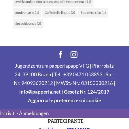
#wirksamkeit #forschung #studie #expeerience
(1)
anniversario
(1)
Caffè delle lingue
(2)
Eco e Narciso
(1)
Sprachlounge
(2)
Jugendzentrum papperlapapp VFG | Pfarrplatz
24, 39100 Bozen | Tel.: +39 0471 053853 | Str.-
Nr. 94093620212 | MWSt.-Nr.: 03153330216 |
info@papperla.net
|
Gesetz Nr. 124/2017
Aggiorna le preferenze sui cookie
Iscriviti - Anmeldungen
PARTECIPANTE