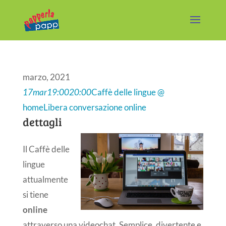
marzo, 2021
17
mar
19:00
20:00
Caffè delle lingue @
home
Libera conversazione online
dettagli
Il Caffè delle
lingue
attualmente
si tiene
online
attraverso una videochat. Semplice, divertente e