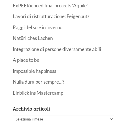
ExPEERienced final projects “Aquile”
Lavori di ristrutturazione: Feigenputz
Raggi del sole in inverno
Natürliches Lachen
Integrazione di persone diversamente abili
A place to be
Impossible happiness
Nulla dura per sempre…?
Einblick ins Mastercamp
Archivio articoli
Archivio
articoli