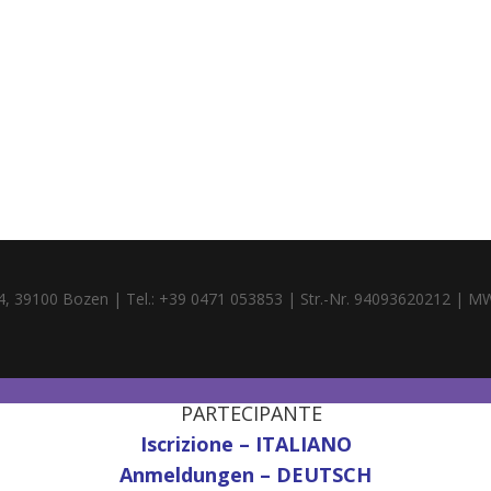
4, 39100 Bozen | Tel.: +39 0471 053853 | Str.-Nr. 94093620212 | M
PARTECIPANTE
Iscrizione – ITALIANO
Anmeldungen – DEUTSCH