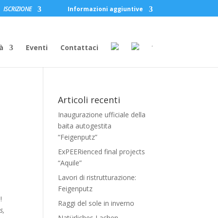
ISCRIZIONE
Informazioni aggiuntive
à
Eventi
Contattaci
Articoli recenti
Inaugurazione ufficiale della
baita autogestita
“Feigenputz”
ExPEERienced final projects
“Aquile”
Lavori di ristrutturazione:
Feigenputz
!
Raggi del sole in inverno
s,
Natürliches Lachen