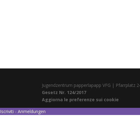
Jugendzentrum papperlapapp VFG | Pfarrplatz 2
Gesetz Nr. 124/2017
Aggiorna le preferenze sui cookie
Iscriviti - Anmeldungen