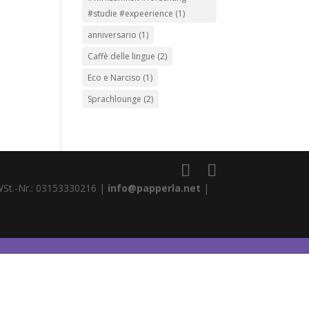
#studie #expeerience
(1)
anniversario
(1)
Caffè delle lingue
(2)
Eco e Narciso
(1)
Sprachlounge
(2)
WSt.-Nr.: 03153330216 |
info@papperla.net
|