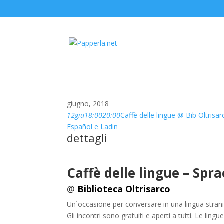
giugno, 2018
12
giu
18:00
20:00
Caffè delle lingue @ Bib Oltrisar
Español e Ladin
dettagli
Caffè delle lingue –
Spra
@
Biblioteca Oltrisarco
Un´occasione per conversare in una lingua stran
Gli incontri sono gratuiti e aperti a tutti. Le ling