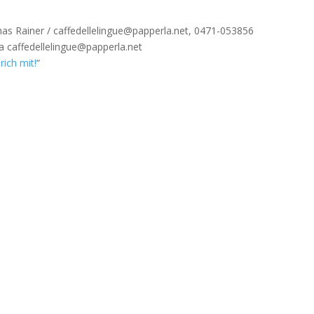
as Rainer / caffedellelingue@papperla.net, 0471-053856
 caffedellelingue@papperla.net
rich mit!
“