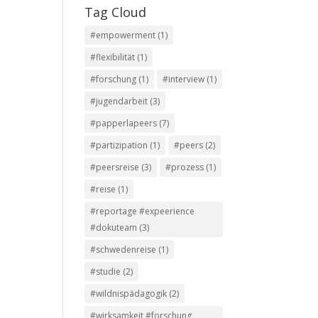
Tag Cloud
#empowerment
(1)
#flexibilität
(1)
#forschung
(1)
#interview
(1)
#jugendarbeit
(3)
#papperlapeers
(7)
#partizipation
(1)
#peers
(2)
#peersreise
(3)
#prozess
(1)
#reise
(1)
#reportage #expeerience
#dokuteam
(3)
#schwedenreise
(1)
#studie
(2)
#wildnispädagogik
(2)
#wirksamkeit #forschung