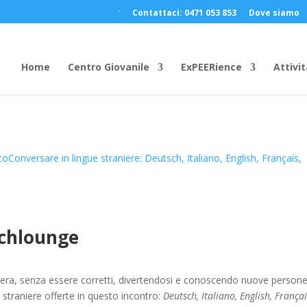
Contattaci: 0471 053 853
Dove siamo
Home
Centro Giovanile
ExPEERience
Attivit
co
Conversare in lingue straniere: Deutsch, Italiano, English, Français,
chlounge
iera, senza essere corretti, divertendosi e conoscendo nuove persone
ue straniere offerte in questo incontro:
Deutsch, Italiano, English, Françai