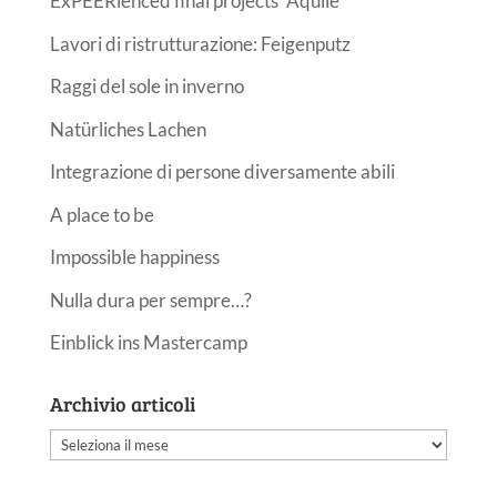
ExPEERienced final projects “Aquile”
Lavori di ristrutturazione: Feigenputz
Raggi del sole in inverno
Natürliches Lachen
Integrazione di persone diversamente abili
A place to be
Impossible happiness
Nulla dura per sempre…?
Einblick ins Mastercamp
Archivio articoli
Archivio
articoli