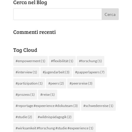
Cerca nel Blog
Commenti recenti
Tag Cloud
#empowerment
(1)
#flexibilität
(1)
#forschung
(1)
#interview
(1)
#jugendarbeit
(3)
#papperlapeers
(7)
#partizipation
(1)
#peers
(2)
#peersreise
(3)
#prozess
(1)
#reise
(1)
#reportage #expeerience #dokuteam
(3)
#schwedenreise
(1)
#studie
(2)
#wildnispädagogik
(2)
#wirksamkeit #forschung #studie #expeerience
(1)