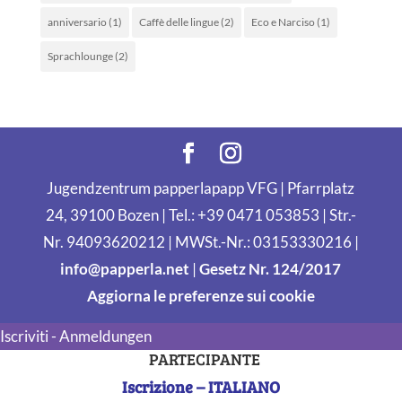
anniversario
(1)
Caffè delle lingue
(2)
Eco e Narciso
(1)
Sprachlounge
(2)
Jugendzentrum papperlapapp VFG | Pfarrplatz
24, 39100 Bozen | Tel.: +39 0471 053853 | Str.-
Nr. 94093620212 | MWSt.-Nr.: 03153330216 |
info@papperla.net
|
Gesetz Nr. 124/2017
Aggiorna le preferenze sui cookie
Iscriviti - Anmeldungen
PARTECIPANTE
Iscrizione – ITALIANO