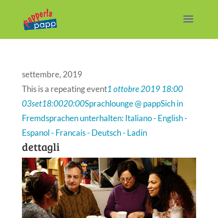
settembre, 2019
This is a repeating event
1 ottobre 2019 18:00
03
set
18:00
20:00
Sprachlounge @ papp
Sich in
Fremdsprachen unterhalten: Italiano - English -
Espanol - Francais - Deutsch - Ladin
dettagli