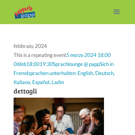
febbraio, 2024
This is a repeating event
5 marzo 2024 18:00
06
feb
18:00
19:30
Sprachlounge @ papp
Sich in
Fremdsprachen unterhalten: English, Deutsch,
Italiano, Español, Ladin
dettagli