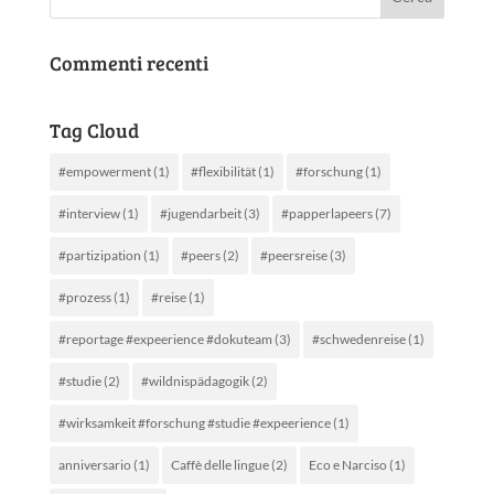
Commenti recenti
Tag Cloud
#empowerment
(1)
#flexibilität
(1)
#forschung
(1)
#interview
(1)
#jugendarbeit
(3)
#papperlapeers
(7)
#partizipation
(1)
#peers
(2)
#peersreise
(3)
#prozess
(1)
#reise
(1)
#reportage #expeerience #dokuteam
(3)
#schwedenreise
(1)
#studie
(2)
#wildnispädagogik
(2)
#wirksamkeit #forschung #studie #expeerience
(1)
anniversario
(1)
Caffè delle lingue
(2)
Eco e Narciso
(1)