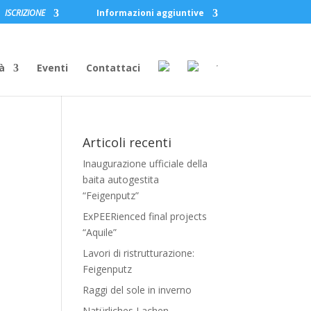
ISCRIZIONE
Informazioni aggiuntive
à
Eventi
Contattaci
Articoli recenti
Inaugurazione ufficiale della
baita autogestita
“Feigenputz”
ExPEERienced final projects
“Aquile”
Lavori di ristrutturazione:
Feigenputz
Raggi del sole in inverno
Natürliches Lachen