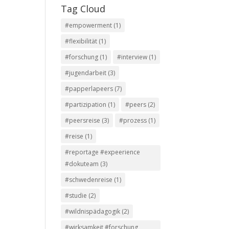
Tag Cloud
#empowerment
(1)
#flexibilität
(1)
#forschung
(1)
#interview
(1)
#jugendarbeit
(3)
#papperlapeers
(7)
#partizipation
(1)
#peers
(2)
#peersreise
(3)
#prozess
(1)
#reise
(1)
#reportage #expeerience
#dokuteam
(3)
#schwedenreise
(1)
#studie
(2)
#wildnispädagogik
(2)
#wirksamkeit #forschung