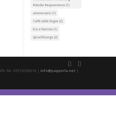
#studie #expeerience
(1)
anniversario
(1)
Caffè delle lingue
(2)
Eco e Narciso
(1)
Sprachlounge
(2)
WSt.-Nr.: 03153330216 |
info@papperla.net
|