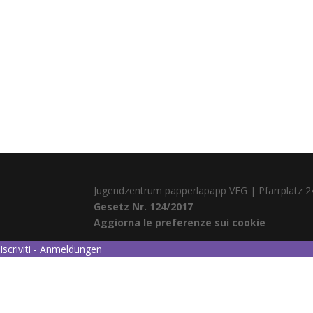
Jugendzentrum papperlapapp VFG | Pfarrplatz 2
Gesetz Nr. 124/2017
Aggiorna le preferenze sui cookie
Iscriviti - Anmeldungen