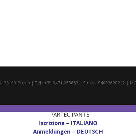
4, 39100 Bozen | Tel.: +39 0471 053853 | Str.-Nr. 94093620212 | M
PARTECIPANTE
Iscrizione – ITALIANO
Anmeldungen – DEUTSCH