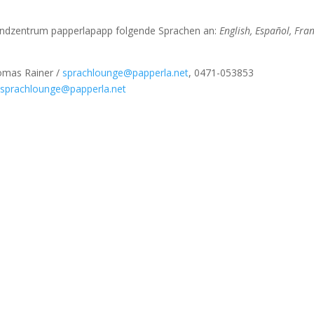
endzentrum papperlapapp folgende Sprachen an:
English, Español, Fran
omas Rainer /
sprachlounge@papperla.net
, 0471-053853
n
sprachlounge@papperla.net