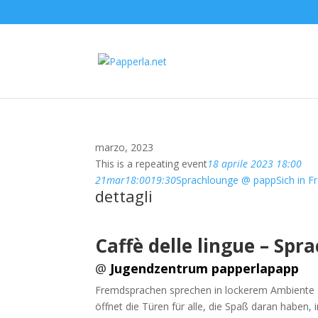
marzo, 2023
This is a repeating event
18 aprile 2023 18:00
21
mar
18:00
19:30
Sprachlounge @ papp
Sich in 
dettagli
Caffè delle lingue –
Spra
@
Jugendzentrum papperlapapp
Fremdsprachen sprechen in lockerem Ambiente 
öffnet die Türen für alle, die Spaß daran haben,