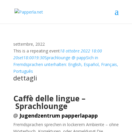
settembre, 2022
This is a repeating event
18 ottobre 2022 18:00
20
set
18:00
19:30
Sprachlounge @ papp
Sich in
Fremdsprachen unterhalten: English, Español, Français,
Português
dettagli
Caffè delle lingue –
Sprachlounge
@
Jugendzentrum papperlapapp
Fremdsprachen sprechen in lockerem Ambiente – ohne
Wörterbuch, Korrekturen, oder Anmeldung! Die