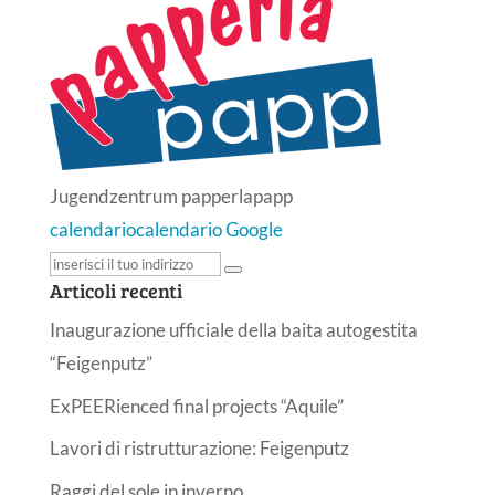
Jugendzentrum papperlapapp
calendario
calendario Google
Articoli recenti
Inaugurazione ufficiale della baita autogestita
“Feigenputz”
ExPEERienced final projects “Aquile”
Lavori di ristrutturazione: Feigenputz
Raggi del sole in inverno