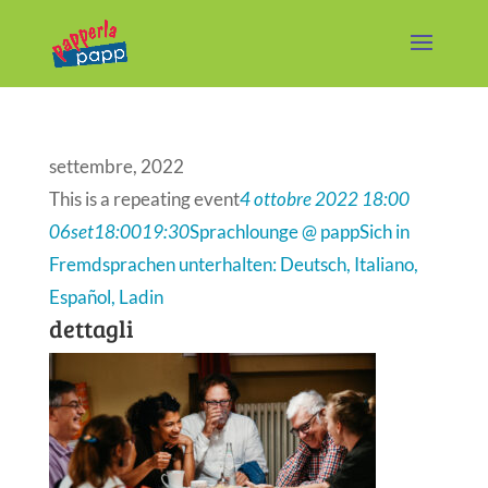
settembre, 2022
This is a repeating event
4 ottobre 2022 18:00
06
set
18:00
19:30
Sprachlounge @ papp
Sich in
Fremdsprachen unterhalten: Deutsch, Italiano,
Español, Ladin
dettagli