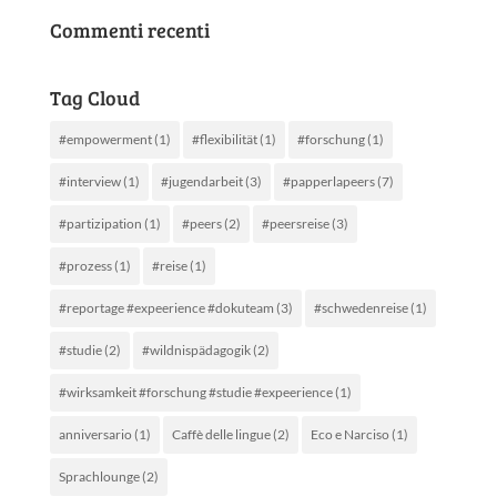
Commenti recenti
Tag Cloud
#empowerment
(1)
#flexibilität
(1)
#forschung
(1)
#interview
(1)
#jugendarbeit
(3)
#papperlapeers
(7)
#partizipation
(1)
#peers
(2)
#peersreise
(3)
#prozess
(1)
#reise
(1)
#reportage #expeerience #dokuteam
(3)
#schwedenreise
(1)
#studie
(2)
#wildnispädagogik
(2)
#wirksamkeit #forschung #studie #expeerience
(1)
anniversario
(1)
Caffè delle lingue
(2)
Eco e Narciso
(1)
Sprachlounge
(2)