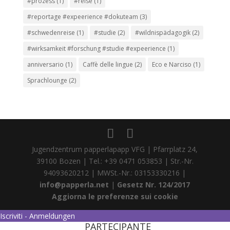
#prozess
(1)
#reise
(1)
#reportage #expeerience #dokuteam
(3)
#schwedenreise
(1)
#studie
(2)
#wildnispädagogik
(2)
#wirksamkeit #forschung #studie #expeerience
(1)
anniversario
(1)
Caffè delle lingue
(2)
Eco e Narciso
(1)
Sprachlounge
(2)
Jugendzentrum papperlapapp VFG | Pfarrplatz 24,
39100 Bozen | Tel.: +39 0471 053853 | Str.-Nr.
94093620212 | MWSt.-Nr.: 03153330216 |
info@papperla.net
|
Gesetz Nr. 124/2017
Aggiorna le preferenze sui cookie
Iscriviti - Anmeldungen
PARTECIPANTE