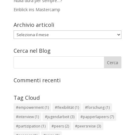
Nulla dura per sempre…?
Einblick ins Mastercamp
Archivio articoli
Archivio
articoli
Cerca nel Blog
Commenti recenti
Tag Cloud
#empowerment
(1)
#flexibilität
(1)
#forschung
(1)
#interview
(1)
#jugendarbeit
(3)
#papperlapeers
(7)
#partizipation
(1)
#peers
(2)
#peersreise
(3)