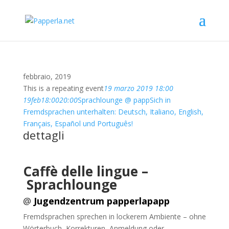
febbraio, 2019
This is a repeating event
19 marzo 2019 18:00
19
feb
18:00
20:00
Sprachlounge @ papp
Sich in
Fremdsprachen unterhalten: Deutsch, Italiano, English,
Français, Español und Português!
dettagli
Caffè delle lingue –
Sprachlounge
@
Jugendzentrum papperlapapp
Fremdsprachen sprechen in lockerem Ambiente – ohne
Wörterbuch, Korrekturen, Anmeldung oder