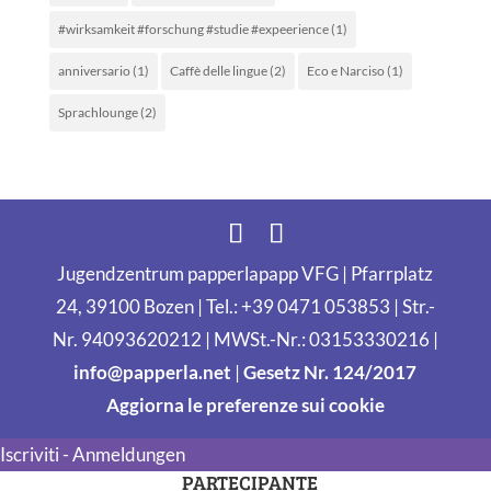
#wirksamkeit #forschung #studie #expeerience
(1)
anniversario
(1)
Caffè delle lingue
(2)
Eco e Narciso
(1)
Sprachlounge
(2)
Jugendzentrum papperlapapp VFG | Pfarrplatz
24, 39100 Bozen | Tel.: +39 0471 053853 | Str.-
Nr. 94093620212 | MWSt.-Nr.: 03153330216 |
info@papperla.net
|
Gesetz Nr. 124/2017
Aggiorna le preferenze sui cookie
Iscriviti - Anmeldungen
PARTECIPANTE