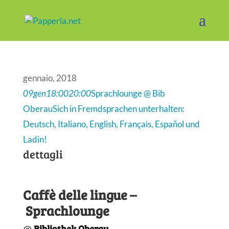
gennaio, 2018
09
gen
18:00
20:00
Sprachlounge @ Bib
Oberau
Sich in Fremdsprachen unterhalten:
Deutsch, Italiano, English, Français, Español und
Ladin!
dettagli
Caffè delle lingue –
Sprachlounge
@
Bibliothek Oberau