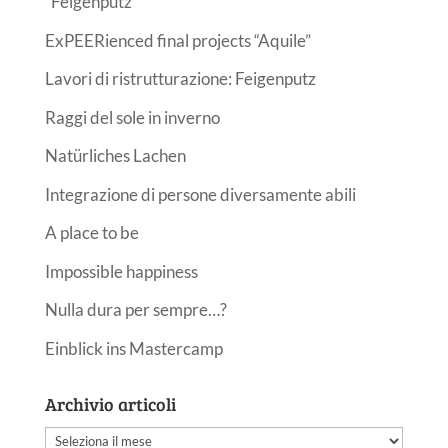
“Feigenputz”
ExPEERienced final projects “Aquile”
Lavori di ristrutturazione: Feigenputz
Raggi del sole in inverno
Natürliches Lachen
Integrazione di persone diversamente abili
A place to be
Impossible happiness
Nulla dura per sempre…?
Einblick ins Mastercamp
Archivio articoli
Archivio