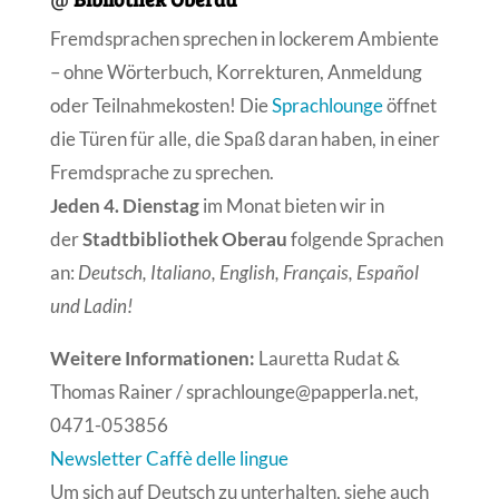
Fremdsprachen sprechen in lockerem Ambiente
– ohne Wörterbuch, Korrekturen, Anmeldung
oder Teilnahmekosten! Die
Sprachlounge
öffnet
die Türen für alle, die Spaß daran haben, in einer
Fremdsprache zu sprechen.
Jeden 4. Dienstag
im Monat bieten wir in
der
Stadtbibliothek Oberau
folgende Sprachen
an:
Deutsch, Italiano, English, Français, Español
und Ladin!
Weitere Informationen:
Lauretta Rudat &
Thomas Rainer / sprachlounge@papperla.net,
0471-053856
Newsletter Caffè delle lingue
Um sich auf Deutsch zu unterhalten, siehe auch