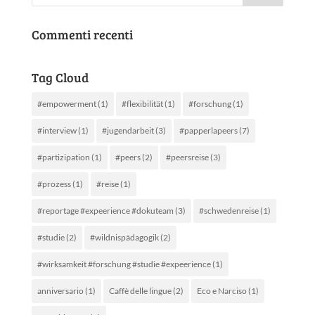
Commenti recenti
Tag Cloud
#empowerment
(1)
#flexibilität
(1)
#forschung
(1)
#interview
(1)
#jugendarbeit
(3)
#papperlapeers
(7)
#partizipation
(1)
#peers
(2)
#peersreise
(3)
#prozess
(1)
#reise
(1)
#reportage #expeerience #dokuteam
(3)
#schwedenreise
(1)
#studie
(2)
#wildnispädagogik
(2)
#wirksamkeit #forschung #studie #expeerience
(1)
anniversario
(1)
Caffè delle lingue
(2)
Eco e Narciso
(1)