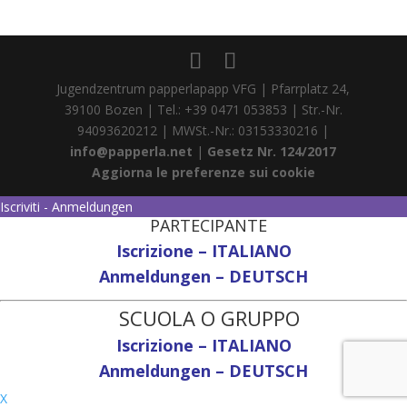
Jugendzentrum papperlapapp VFG | Pfarrplatz 24,
39100 Bozen | Tel.: +39 0471 053853 | Str.-Nr.
94093620212 | MWSt.-Nr.: 03153330216 |
info@papperla.net
|
Gesetz Nr. 124/2017
Aggiorna le preferenze sui cookie
Iscriviti - Anmeldungen
PARTECIPANTE
Iscrizione – ITALIANO
Anmeldungen – DEUTSCH
SCUOLA O GRUPPO
Iscrizione – ITALIANO
Anmeldungen – DEUTSCH
X