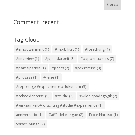
Commenti recenti
Tag Cloud
#empowerment
(1)
#flexibilität
(1)
#forschung
(1)
#interview
(1)
#jugendarbeit
(3)
#papperlapeers
(7)
#partizipation
(1)
#peers
(2)
#peersreise
(3)
#prozess
(1)
#reise
(1)
#reportage #expeerience #dokuteam
(3)
#schwedenreise
(1)
#studie
(2)
#wildnispädagogik
(2)
#wirksamkeit #forschung #studie #expeerience
(1)
anniversario
(1)
Caffè delle lingue
(2)
Eco e Narciso
(1)
Sprachlounge
(2)