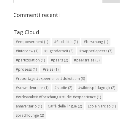
Commenti recenti
Tag Cloud
#empowerment
(1)
#flexibilität
(1)
#forschung
(1)
#interview
(1)
#jugendarbeit
(3)
#papperlapeers
(7)
#partizipation
(1)
#peers
(2)
#peersreise
(3)
#prozess
(1)
#reise
(1)
#reportage #expeerience #dokuteam
(3)
#schwedenreise
(1)
#studie
(2)
#wildnispädagogik
(2)
#wirksamkeit #forschung #studie #expeerience
(1)
anniversario
(1)
Caffè delle lingue
(2)
Eco e Narciso
(1)
Sprachlounge
(2)