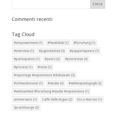
Commenti recenti
Tag Cloud
#empowerment
(1)
#flexibilität
(1)
#forschung
(1)
#interview
(1)
#jugendarbeit
(3)
#papperlapeers
(7)
#partizipation
(1)
#peers
(2)
#peersreise
(3)
#prozess
(1)
#reise
(1)
#reportage #expeerience #dokuteam
(3)
#schwedenreise
(1)
#studie
(2)
#wildnispädagogik
(2)
#wirksamkeit #forschung #studie #expeerience
(1)
anniversario
(1)
Caffè delle lingue
(2)
Eco e Narciso
(1)
Sprachlounge
(2)