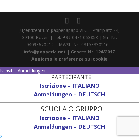
Jugendzentrum papperlapapp VFG | Pfarrplatz 24,
39100 Bozen | Tel.: +39 0471 053853 | Str.-Nr.
94093620212 | MWSt.-Nr.: 03153330216 |
info@papperla.net
|
Gesetz Nr. 124/2017
Aggiorna le preferenze sui cookie
Iscriviti - Anmeldungen
PARTECIPANTE
Iscrizione – ITALIANO
Anmeldungen – DEUTSCH
SCUOLA O GRUPPO
Iscrizione – ITALIANO
Anmeldungen – DEUTSCH
X