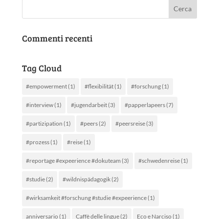
Commenti recenti
Tag Cloud
#empowerment
(1)
#flexibilität
(1)
#forschung
(1)
#interview
(1)
#jugendarbeit
(3)
#papperlapeers
(7)
#partizipation
(1)
#peers
(2)
#peersreise
(3)
#prozess
(1)
#reise
(1)
#reportage #expeerience #dokuteam
(3)
#schwedenreise
(1)
#studie
(2)
#wildnispädagogik
(2)
#wirksamkeit #forschung #studie #expeerience
(1)
anniversario
(1)
Caffè delle lingue
(2)
Eco e Narciso
(1)