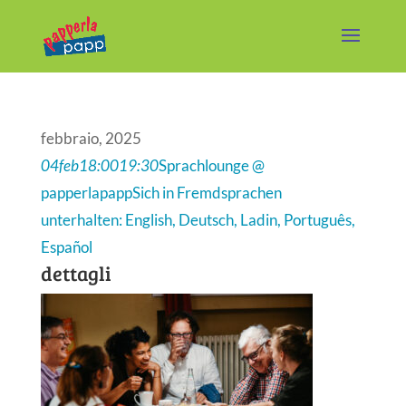
febbraio, 2025
04
feb
18:00
19:30
Sprachlounge @
papperlapapp
Sich in Fremdsprachen
unterhalten: English, Deutsch, Ladin, Português,
Español
dettagli