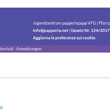
Jugendzentrum papperlapapp VFG | Pfarrp
info@papperla.net
|
Gesetz Nr. 124/2017
Aggiorna le preferenze sui cookie
Iscriviti - Anmeldungen
X