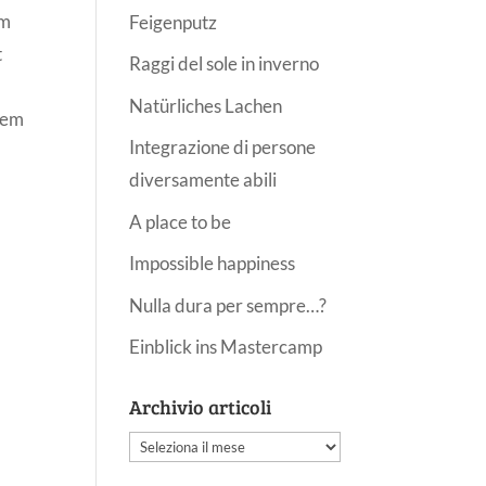
um
Feigenputz
t
Raggi del sole in inverno
Natürliches Lachen
dem
Integrazione di persone
diversamente abili
A place to be
Impossible happiness
Nulla dura per sempre…?
Einblick ins Mastercamp
Archivio articoli
Archivio
articoli