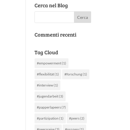
Cerca nel Blog
Commenti recenti
Tag Cloud
#empowerment
(1)
#flexibilität
(1)
#forschung
(1)
#interview
(1)
#jugendarbeit
(3)
#papperlapeers
(7)
#partizipation
(1)
#peers
(2)
#peersreise
(3)
#prozess
(1)