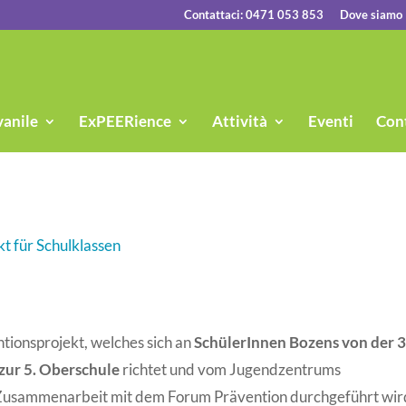
Contattaci: 0471 053 853
Dove siamo
vanile
ExPEERience
Attività
Eventi
Cont
t für Schulklassen
entionsprojekt, welches sich an
SchülerInnen Bozens von der 3
 zur 5. Oberschule
richtet und vom Jugendzentrums
Zusammenarbeit mit dem Forum Prävention durchgeführt wir