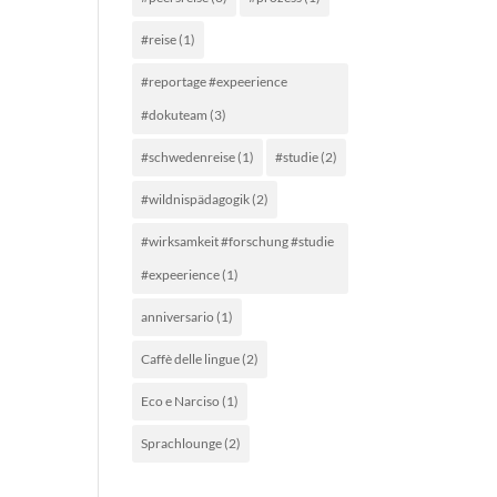
#reise
(1)
#reportage #expeerience
#dokuteam
(3)
#schwedenreise
(1)
#studie
(2)
#wildnispädagogik
(2)
#wirksamkeit #forschung #studie
#expeerience
(1)
anniversario
(1)
Caffè delle lingue
(2)
Eco e Narciso
(1)
Sprachlounge
(2)