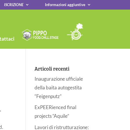
ISCRIZIONE
Informazioni aggiuntive
attaci
Articoli recenti
Inaugurazione ufficiale
della baita autogestita
“Feigenputz”
ExPEERienced final
.
projects “Aquile”
d.
Lavori di ristrutturazione: