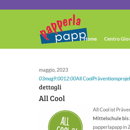
Home
Centro Gio
maggio, 2023
03
mag
9:00
12:00
All Cool
Präventionsprojek
dettagli
All Cool
All Cool ist Präv
Mittelschule bis
papperlapapp in 