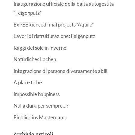
Inaugurazione ufficiale della baita autogestita
“Feigenputz”
ExPEERienced final projects “Aquile”
Lavori di ristrutturazione: Feigenputz
Raggi del sole in inverno
Natürliches Lachen
Integrazione di persone diversamente abili
A place to be
Impossible happiness
Nulla dura per sempre…?
Einblick ins Mastercamp
Archivio articoli