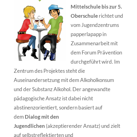
Mittelschule bis zur 5.
Oberschule
richtet und
vom Jugendzentrums
papperlapapp in
Zusammenarbeit mit
dem Forum Prävention
durchgeführt wird. Im
Zentrum des Projektes steht die
Auseinandersetzung mit dem Alkoholkonsum
und der Substanz Alkohol. Der angewandte
pädagogische Ansatz ist dabei nicht
abstinenzorientiert, sondern basiert auf
dem
Dialog mit den
Jugendlichen
(akzeptierender Ansatz) und zielt
auf selbstreflektierten und