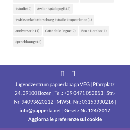
#studie
(2)
#wildnispädagogik
(2)
#wirksamkeit #forschung #studie #expeerience
(1)
anniversario
(1)
Caffè delle lingue
(2)
Eco e Narciso
(1)
Sprachlounge
(2)
Jugendzentrum papperlapapp VFG | Pfarrplatz
24, 39100 Bozen | Tel.: +39 0471 053853 | Str.-
Nr. 94093620212 | MWSt.-Nr.: 03153330216 |
info@papperla.net
|
Gesetz Nr. 124/2017
Aggiorna le preferenze sui cookie