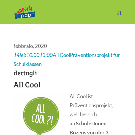
febbraio, 2020
14
feb
10:00
13:00
All Cool
Präventionsprojekt für
Schulklassen
dettagli
All Cool
All Cool ist
Präventionsprojekt,
welches sich
an
SchülerInnen
Bozens von der 3.