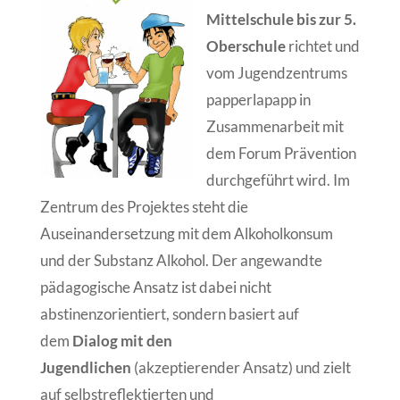
Mittelschule bis zur 5.
Oberschule
richtet und
vom Jugendzentrums
papperlapapp in
Zusammenarbeit mit
dem Forum Prävention
durchgeführt wird. Im
Zentrum des Projektes steht die
Auseinandersetzung mit dem Alkoholkonsum
und der Substanz Alkohol. Der angewandte
pädagogische Ansatz ist dabei nicht
abstinenzorientiert, sondern basiert auf
dem
Dialog mit den
Jugendlichen
(akzeptierender Ansatz) und zielt
auf selbstreflektierten und