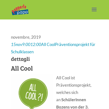
novembre, 2019
15
nov
9:00
12:00
All Cool
Präventionsprojekt für
Schulklassen
dettagli
All Cool
All Cool ist
Präventionsprojekt,
welches sich
an
SchülerInnen
Bozens von der 3.