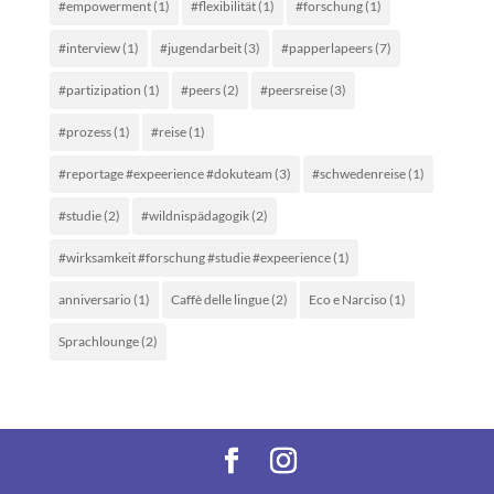
#empowerment
(1)
#flexibilität
(1)
#forschung
(1)
#interview
(1)
#jugendarbeit
(3)
#papperlapeers
(7)
#partizipation
(1)
#peers
(2)
#peersreise
(3)
#prozess
(1)
#reise
(1)
#reportage #expeerience #dokuteam
(3)
#schwedenreise
(1)
#studie
(2)
#wildnispädagogik
(2)
#wirksamkeit #forschung #studie #expeerience
(1)
anniversario
(1)
Caffè delle lingue
(2)
Eco e Narciso
(1)
Sprachlounge
(2)