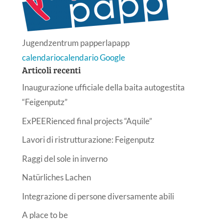
Jugendzentrum papperlapapp
calendario
calendario Google
Articoli recenti
Inaugurazione ufficiale della baita autogestita
“Feigenputz”
ExPEERienced final projects “Aquile”
Lavori di ristrutturazione: Feigenputz
Raggi del sole in inverno
Natürliches Lachen
Integrazione di persone diversamente abili
A place to be