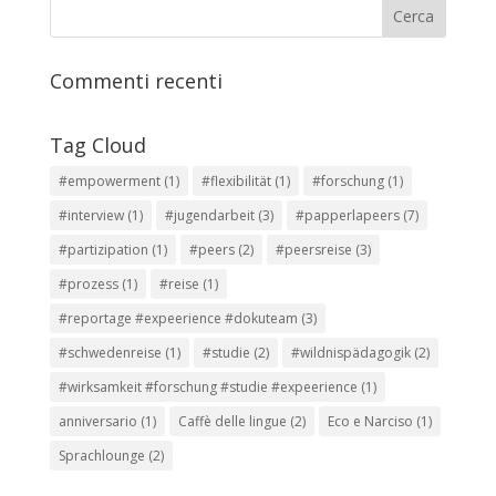
Commenti recenti
Tag Cloud
#empowerment
(1)
#flexibilität
(1)
#forschung
(1)
#interview
(1)
#jugendarbeit
(3)
#papperlapeers
(7)
#partizipation
(1)
#peers
(2)
#peersreise
(3)
#prozess
(1)
#reise
(1)
#reportage #expeerience #dokuteam
(3)
#schwedenreise
(1)
#studie
(2)
#wildnispädagogik
(2)
#wirksamkeit #forschung #studie #expeerience
(1)
anniversario
(1)
Caffè delle lingue
(2)
Eco e Narciso
(1)
Sprachlounge
(2)