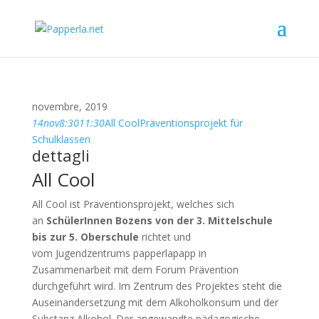
novembre, 2019
14
nov
8:30
11:30
All Cool
Präventionsprojekt für
Schulklassen
dettagli
All Cool
All Cool ist Präventionsprojekt, welches sich
an
SchülerInnen Bozens von der 3. Mittelschule
bis zur 5. Oberschule
richtet und
vom Jugendzentrums papperlapapp in
Zusammenarbeit mit dem Forum Prävention
durchgeführt wird. Im Zentrum des Projektes steht die
Auseinandersetzung mit dem Alkoholkonsum und der
Substanz Alkohol. Der angewandte pädagogische