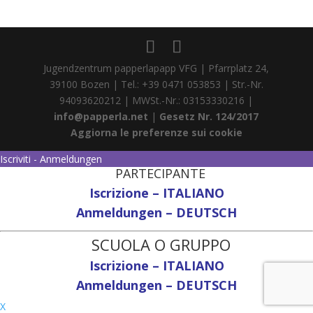
Jugendzentrum papperlapapp VFG | Pfarrplatz 24,
39100 Bozen | Tel.: +39 0471 053853 | Str.-Nr.
94093620212 | MWSt.-Nr.: 03153330216 |
info@papperla.net
|
Gesetz Nr. 124/2017
Aggiorna le preferenze sui cookie
Iscriviti - Anmeldungen
PARTECIPANTE
Iscrizione – ITALIANO
Anmeldungen – DEUTSCH
SCUOLA O GRUPPO
Iscrizione – ITALIANO
Anmeldungen – DEUTSCH
X