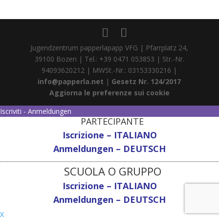
Jugendzentrum papperlapapp VFG | Pfarrplatz 24,
39100 Bozen | Tel.: +39 0471 053853 | Str.-Nr.
94093620212 | MWSt.-Nr.: 03153330216 |
info@papperla.net
|
Gesetz Nr. 124/2017
Aggiorna le preferenze sui cookie
Iscriviti - Anmeldungen
PARTECIPANTE
Iscrizione – ITALIANO
Anmeldungen – DEUTSCH
SCUOLA O GRUPPO
Iscrizione – ITALIANO
Anmeldungen – DEUTSCH
X