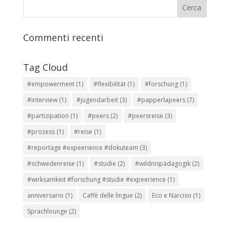
Commenti recenti
Tag Cloud
#empowerment
(1)
#flexibilität
(1)
#forschung
(1)
#interview
(1)
#jugendarbeit
(3)
#papperlapeers
(7)
#partizipation
(1)
#peers
(2)
#peersreise
(3)
#prozess
(1)
#reise
(1)
#reportage #expeerience #dokuteam
(3)
#schwedenreise
(1)
#studie
(2)
#wildnispädagogik
(2)
#wirksamkeit #forschung #studie #expeerience
(1)
anniversario
(1)
Caffè delle lingue
(2)
Eco e Narciso
(1)
Sprachlounge
(2)