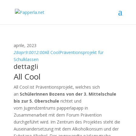
aprile, 2023
28
apr
9:00
12:00
All Cool
Präventionsprojekt für
Schulklassen
dettagli
All Cool
All Cool ist Präventionsprojekt, welches sich
an
SchülerInnen Bozens von der 3. Mittelschule
bis zur 5. Oberschule
richtet und
vom Jugendzentrums papperlapapp in
Zusammenarbeit mit dem Forum Prävention
durchgeführt wird. Im Zentrum des Projektes steht die
Auseinandersetzung mit dem Alkoholkonsum und der
Substanz Alkohol. Der angewandte pädagogische