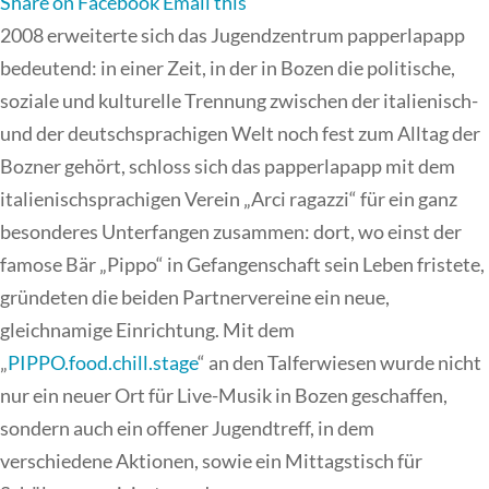
Share on Facebook
Email this
2008 erweiterte sich das Jugendzentrum papperlapapp
bedeutend: in einer Zeit, in der in Bozen die politische,
soziale und kulturelle Trennung zwischen der italienisch-
und der deutschsprachigen Welt noch fest zum Alltag der
Bozner gehört, schloss sich das papperlapapp mit dem
italienischsprachigen Verein „Arci ragazzi“ für ein ganz
besonderes Unterfangen zusammen: dort, wo einst der
famose Bär „Pippo“ in Gefangenschaft sein Leben fristete,
gründeten die beiden Partnervereine ein neue,
gleichnamige Einrichtung. Mit dem
„
PIPPO.food.chill.stage
“ an den Talferwiesen wurde nicht
nur ein neuer Ort für Live-Musik in Bozen geschaffen,
sondern auch ein offener Jugendtreff, in dem
verschiedene Aktionen, sowie ein Mittagstisch für