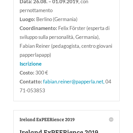
Data: 26.08. – 01.09.2019
,
con
pernottamento
Luogo:
Berlino (Germania)
Coordinamento:
Felix Förster (esperta di
sviluppo sulla personalità, Germania),
Fabian Reiner (pedagogista,
centro giovani
papperlapapp)
Iscrizione
Costo:
300 €
Contatto:
fabian.reiner@papperla.net,
04
71-053853
Ireland ExPEERience 2019
Ireland ExPEERience 2019