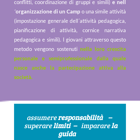
conflitti, coordinazione di gruppi e simili)
e nell
´organizzazione di un Camp
o una simile attività
(impostazione generale dell´attività pedagogica,
pianificazione di attività, cornice narrativa
pedagogica e simili). I giovani attraverso questo
metodo vengono sostenuti
nella loro crescita
personale e semiprofessionale dalla quale
nasce anche la partecipazione attiva alla
società.
assumere
responsabilità –
superare
limiti –
imparare
la
guida