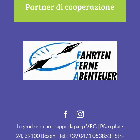
Partner di cooperazione
Jugendzentrum papperlapapp VFG | Pfarrplatz
24, 39100 Bozen | Tel.: +39 0471 053853 | Str.-