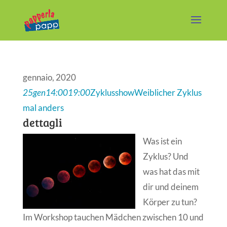
gennaio, 2020
25
gen
14:00
19:00
Zyklusshow
Weiblicher Zyklus
mal anders
dettagli
Was ist ein
Zyklus? Und
was hat das mit
dir und deinem
Körper zu tun?
Im Workshop tauchen Mädchen zwischen 10 und