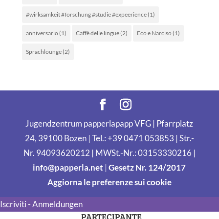
#wirksamkeit #forschung #studie #expeerience
(1)
anniversario
(1)
Caffè delle lingue
(2)
Eco e Narciso
(1)
Sprachlounge
(2)
Jugendzentrum papperlapapp VFG | Pfarrplatz
24, 39100 Bozen | Tel.: +39 0471 053853 | Str.-
Nr. 94093620212 | MWSt.-Nr.: 03153330216 |
info@papperla.net
|
Gesetz Nr. 124/2017
Aggiorna le preferenze sui cookie
Iscriviti - Anmeldungen
PARTECIPANTE