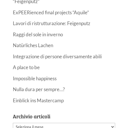
“Feigenputz”
ExPEERienced final projects “Aquile”
Lavori di ristrutturazione: Feigenputz
Raggi del sole in inverno
Natürliches Lachen
Integrazione di persone diversamente abili
A place to be
Impossible happiness
Nulla dura per sempre…?
Einblick ins Mastercamp
Archivio articoli
Archivio