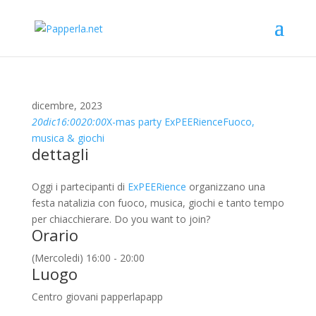
dicembre, 2023
20
dic
16:00
20:00
X-mas party ExPEERience
Fuoco,
musica & giochi
dettagli
Oggi i partecipanti di
ExPEERience
organizzano una
festa natalizia con fuoco, musica, giochi e tanto tempo
per chiacchierare. Do you want to join?
Orario
(Mercoledi) 16:00 - 20:00
Luogo
Centro giovani papperlapapp