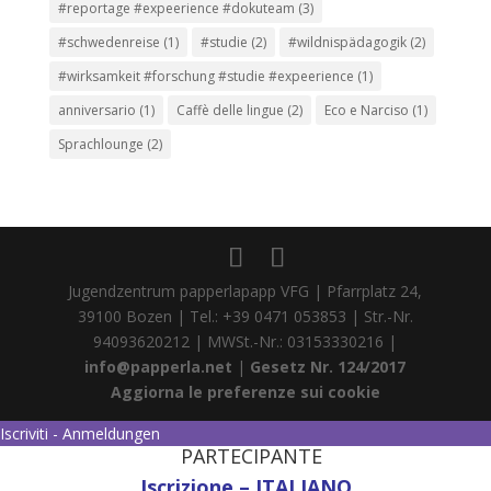
#reportage #expeerience #dokuteam
(3)
#schwedenreise
(1)
#studie
(2)
#wildnispädagogik
(2)
#wirksamkeit #forschung #studie #expeerience
(1)
anniversario
(1)
Caffè delle lingue
(2)
Eco e Narciso
(1)
Sprachlounge
(2)
Jugendzentrum papperlapapp VFG | Pfarrplatz 24,
39100 Bozen | Tel.: +39 0471 053853 | Str.-Nr.
94093620212 | MWSt.-Nr.: 03153330216 |
info@papperla.net
|
Gesetz Nr. 124/2017
Aggiorna le preferenze sui cookie
Iscriviti - Anmeldungen
PARTECIPANTE
Iscrizione – ITALIANO