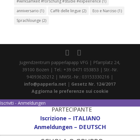
#wirksamkeit #forschung #studie #expeerience
(1)
anniversario
(1)
Caffè delle lingue
(2)
Eco e Narciso
(1)
Sprachlounge
(2)
Jugendzentrum papperlapapp VFG | Pfarrplatz 24,
39100 Bozen | Tel.: +39 0471 053853 | Str.-Nr.
94093620212 | MWSt.-Nr.: 03153330216 |
info@papperla.net
|
Gesetz Nr. 124/2017
Aggiorna le preferenze sui cookie
Iscriviti - Anmeldungen
PARTECIPANTE
Iscrizione – ITALIANO
Anmeldungen – DEUTSCH