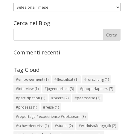
Archivio
articoli
Cerca nel Blog
Commenti recenti
Tag Cloud
#empowerment
(1)
#flexibilität
(1)
#forschung
(1)
#interview
(1)
#jugendarbeit
(3)
#papperlapeers
(7)
#partizipation
(1)
#peers
(2)
#peersreise
(3)
#prozess
(1)
#reise
(1)
#reportage #expeerience #dokuteam
(3)
#schwedenreise
(1)
#studie
(2)
#wildnispädagogik
(2)