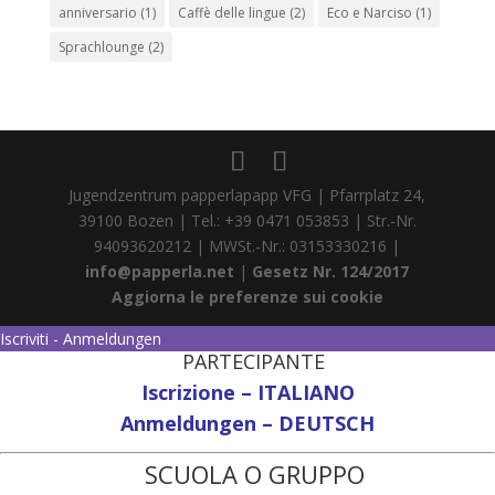
anniversario
(1)
Caffè delle lingue
(2)
Eco e Narciso
(1)
Sprachlounge
(2)
Jugendzentrum papperlapapp VFG | Pfarrplatz 24,
39100 Bozen | Tel.: +39 0471 053853 | Str.-Nr.
94093620212 | MWSt.-Nr.: 03153330216 |
info@papperla.net
|
Gesetz Nr. 124/2017
Aggiorna le preferenze sui cookie
Iscriviti - Anmeldungen
PARTECIPANTE
Iscrizione – ITALIANO
Anmeldungen – DEUTSCH
SCUOLA O GRUPPO