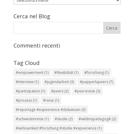
articoli
Cerca nel Blog
Commenti recenti
Tag Cloud
#empowerment
(1)
#flexibilität
(1)
#forschung
(1)
#interview
(1)
#jugendarbeit
(3)
#papperlapeers
(7)
#partizipation
(1)
#peers
(2)
#peersreise
(3)
#prozess
(1)
#reise
(1)
#reportage #expeerience #dokuteam
(3)
#schwedenreise
(1)
#studie
(2)
#wildnispädagogik
(2)
#wirksamkeit #forschung #studie #expeerience
(1)