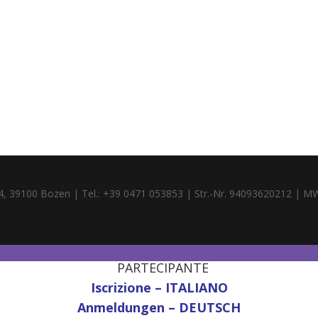
4, 39100 Bozen | Tel.: +39 0471 053853 | Str.-Nr. 94093620212 | M
PARTECIPANTE
Iscrizione – ITALIANO
Anmeldungen – DEUTSCH