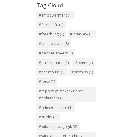
Tag Cloud
#empowerment
(1)
#flexibilität
(1)
#forschung
(1)
#interview
(1)
#jugendarbeit
(3)
#papperlapeers
(7)
#partizipation
(1)
#peers
(2)
#peersreise
(3)
#prozess
(1)
#reise
(1)
#reportage #expeerience
#dokuteam
(3)
#schwedenreise
(1)
#studie
(2)
#wildnispädagogik
(2)
#wirksamkeit #forschung