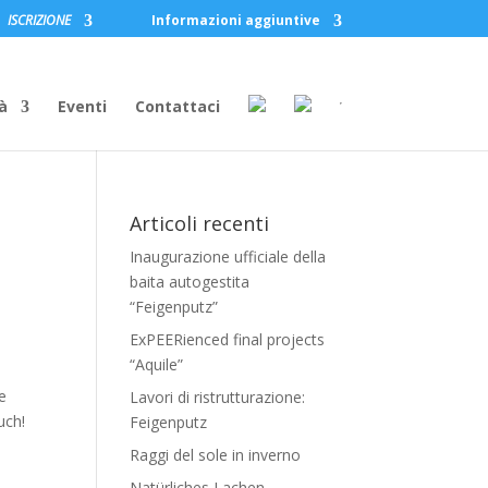
ISCRIZIONE
Informazioni aggiuntive
à
Eventi
Contattaci
Articoli recenti
Inaugurazione ufficiale della
baita autogestita
“Feigenputz”
ExPEERienced final projects
“Aquile”
e
Lavori di ristrutturazione:
uch!
Feigenputz
Raggi del sole in inverno
Natürliches Lachen