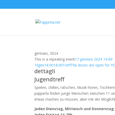
gennaio, 2024
This is a repeating event
17 gennaio 2024 14:00
10
gen
14:00
18:00
Treff
The doors are open for Y
dettagli
Jugendtreff
Spielen, chillen, ratschen, Musik hören, Tischte
papperla finden junge Menschen zwischen 11 und
etwas machen zu müssen, aber mit der Möglichke
Jeden Dienstag, Mittwoch und Donnerstag:
Jeden Freitag 14-20h