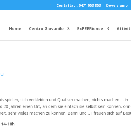
Contattaci: 0471 053 853
Dove siamo
Home
Centro Giovanile
ExPEERience
Attivit
OU!
nnis spielen, sich verkleiden und Quatsch machen, nichts machen … im
 20 Jahren einen Ort, an dem sie einfach sie selbst sein können, ohn
it, sehr Vieles machen zu können. Benni und Uli freuen sich auf Bes
 14-18h