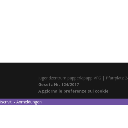
Jugendzentrum papperlapapp VFG | Pfarrplatz 2
Gesetz Nr. 124/2017
Aggiorna le preferenze sui cookie
Iscriviti - Anmeldungen