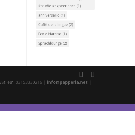
#studie #expeerience
(1)
anniversario
(1)
Caffè delle lingue
(2)
Eco e Narciso
(1)
Sprachlounge
(2)
WSt.-Nr.: 03153330216 |
info@papperla.net
|