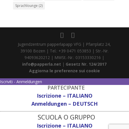
Sprachlounge
(2)
Jugendzentrum papperlapapp VFG | Pfarrplatz 24,
39100 Bozen | Tel.: +39 0471 053853 | Str.-Nr.
94093620212 | MWSt.-Nr.: 03153330216 |
info@papperla.net
|
Gesetz Nr. 124/2017
Aggiorna le preferenze sui cookie
Iscriviti - Anmeldungen
PARTECIPANTE
Iscrizione – ITALIANO
Anmeldungen – DEUTSCH
SCUOLA O GRUPPO
Iscrizione – ITALIANO