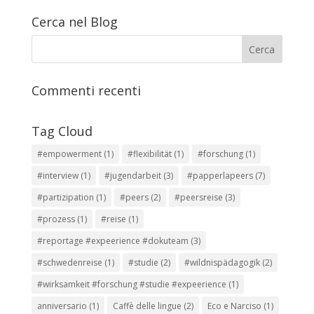
Cerca nel Blog
Commenti recenti
Tag Cloud
#empowerment
(1)
#flexibilität
(1)
#forschung
(1)
#interview
(1)
#jugendarbeit
(3)
#papperlapeers
(7)
#partizipation
(1)
#peers
(2)
#peersreise
(3)
#prozess
(1)
#reise
(1)
#reportage #expeerience #dokuteam
(3)
#schwedenreise
(1)
#studie
(2)
#wildnispädagogik
(2)
#wirksamkeit #forschung #studie #expeerience
(1)
anniversario
(1)
Caffè delle lingue
(2)
Eco e Narciso
(1)