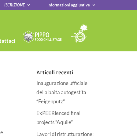
ISCRIZIONE
Informazioni aggiuntive
attaci
Articoli recenti
Inaugurazione ufficiale
della baita autogestita
“Feigenputz”
ExPEERienced final
projects “Aquile”
ie
Lavori di ristrutturazione: