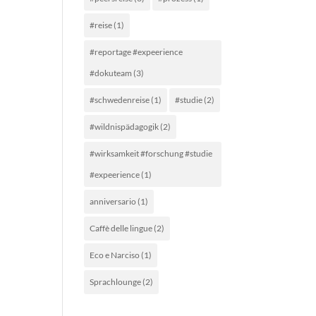
#reise
(1)
#reportage #expeerience
#dokuteam
(3)
#schwedenreise
(1)
#studie
(2)
#wildnispädagogik
(2)
#wirksamkeit #forschung #studie
#expeerience
(1)
anniversario
(1)
Caffè delle lingue
(2)
Eco e Narciso
(1)
Sprachlounge
(2)