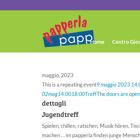
Home
Centro Gio
maggio, 2023
This is a repeating event
9 maggio 2023 14:
02
mag
14:00
18:00
Treff
The doors are ope
dettagli
Jugendtreff
Spielen, chillen, ratschen, Musik hören, Ti
machen … im papperla finden junge Mensche