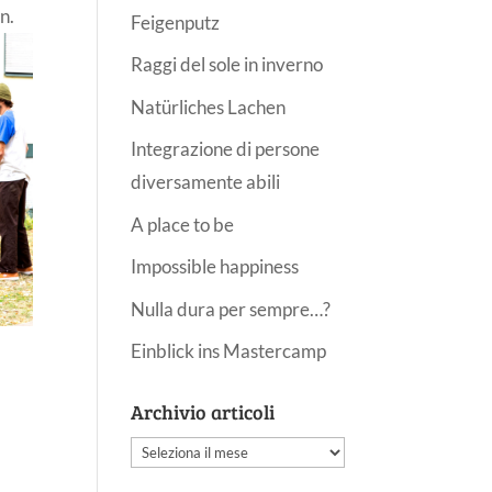
n.
Feigenputz
Raggi del sole in inverno
Natürliches Lachen
Integrazione di persone
diversamente abili
A place to be
Impossible happiness
Nulla dura per sempre…?
Einblick ins Mastercamp
Archivio articoli
Archivio
articoli