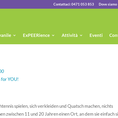
Contattaci: 0471 053 853
Dove siamo
vanile
ExPEERience
Attività
Eventi
Cont
00
n for YOU!
schtennis spielen, sich verkleiden und Quatsch machen, nichts
n zwischen 11 und 20 Jahren einen Ort, an dem sie einfach s