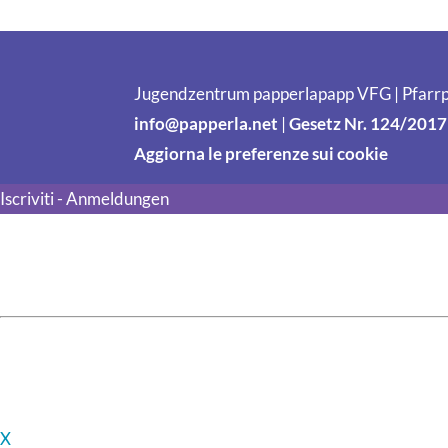
Jugendzentrum papperlapapp VFG | Pfarrp
info@papperla.net
|
Gesetz Nr. 124/2017
Aggiorna le preferenze sui cookie
Iscriviti - Anmeldungen
X