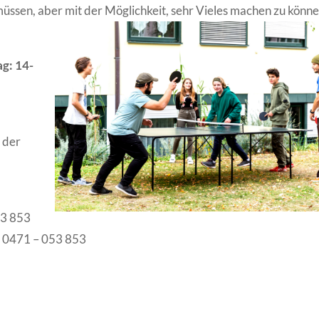
üssen, aber mit der Möglichkeit, sehr Vieles machen zu könne
g: 14-
t der
53 853
,
0471 – 053 853