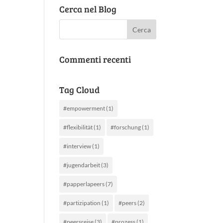
Cerca nel Blog
Commenti recenti
Tag Cloud
#empowerment
(1)
#flexibilität
(1)
#forschung
(1)
#interview
(1)
#jugendarbeit
(3)
#papperlapeers
(7)
#partizipation
(1)
#peers
(2)
#peersreise
(3)
#prozess
(1)