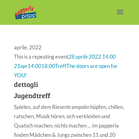
aprile, 2022
This is a repeating event
28 aprile 2022 14:00
21
apr
14:00
18:00
Treff
The doors are open for
YOU!
dettagli
Jugendtreff
Spielen, auf dem Riesentrampolin hüpfen, chillen,
ratschen, Musik hören, sich verkleiden und
Quatsch machen, nichts machen … im papperla
finden Mädchen & Jungs zwischen 11 und 20