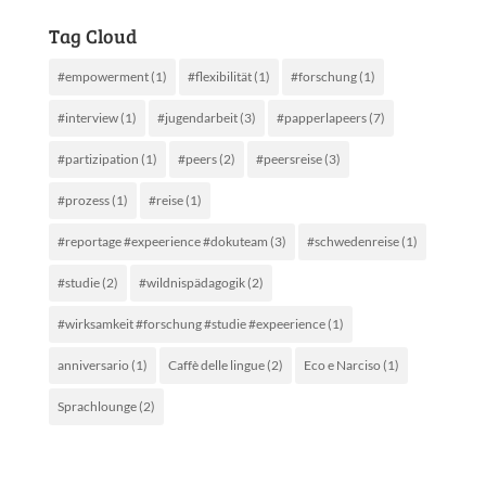
Tag Cloud
#empowerment
(1)
#flexibilität
(1)
#forschung
(1)
#interview
(1)
#jugendarbeit
(3)
#papperlapeers
(7)
#partizipation
(1)
#peers
(2)
#peersreise
(3)
#prozess
(1)
#reise
(1)
#reportage #expeerience #dokuteam
(3)
#schwedenreise
(1)
#studie
(2)
#wildnispädagogik
(2)
#wirksamkeit #forschung #studie #expeerience
(1)
anniversario
(1)
Caffè delle lingue
(2)
Eco e Narciso
(1)
Sprachlounge
(2)