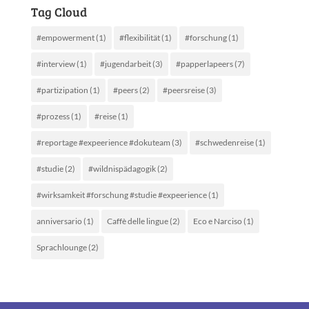
Tag Cloud
#empowerment
(1)
#flexibilität
(1)
#forschung
(1)
#interview
(1)
#jugendarbeit
(3)
#papperlapeers
(7)
#partizipation
(1)
#peers
(2)
#peersreise
(3)
#prozess
(1)
#reise
(1)
#reportage #expeerience #dokuteam
(3)
#schwedenreise
(1)
#studie
(2)
#wildnispädagogik
(2)
#wirksamkeit #forschung #studie #expeerience
(1)
anniversario
(1)
Caffè delle lingue
(2)
Eco e Narciso
(1)
Sprachlounge
(2)