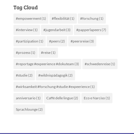
Tag Cloud
#empowerment
(1)
#flexibilität
(1)
#forschung
(1)
#interview
(1)
#jugendarbeit
(3)
#papperlapeers
(7)
#partizipation
(1)
#peers
(2)
#peersreise
(3)
#prozess
(1)
#reise
(1)
#reportage #expeerience #dokuteam
(3)
#schwedenreise
(1)
#studie
(2)
#wildnispädagogik
(2)
#wirksamkeit #forschung #studie #expeerience
(1)
anniversario
(1)
Caffè delle lingue
(2)
Eco e Narciso
(1)
Sprachlounge
(2)