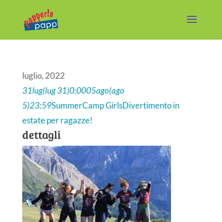
luglio, 2022
31
lug
(lug 31)
0:00
05
ago
(ago
5)
23:59
SummerCamp Girls
Divertimento in
estate per ragazze!
dettagli