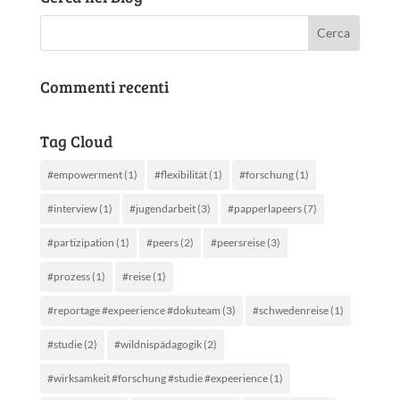
Commenti recenti
Tag Cloud
#empowerment
(1)
#flexibilität
(1)
#forschung
(1)
#interview
(1)
#jugendarbeit
(3)
#papperlapeers
(7)
#partizipation
(1)
#peers
(2)
#peersreise
(3)
#prozess
(1)
#reise
(1)
#reportage #expeerience #dokuteam
(3)
#schwedenreise
(1)
#studie
(2)
#wildnispädagogik
(2)
#wirksamkeit #forschung #studie #expeerience
(1)