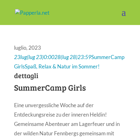
luglio, 2023
23
lug
(lug 23)
0:00
28
(lug 28)
23:59
SummerCamp
Girls
Spaß, Relax & Natur im Sommer!
dettagli
SummerCamp Girls
Eine unvergessliche Woche auf der
Entdeckungsreise zu der inneren Heldin!
Gemeinsame Abenteuer am Lagerfeuer und in
der wilden Natur Fennbergs gemeinsam mit