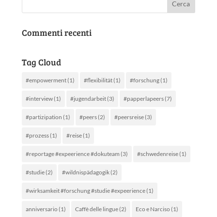
Commenti recenti
Tag Cloud
#empowerment
(1)
#flexibilität
(1)
#forschung
(1)
#interview
(1)
#jugendarbeit
(3)
#papperlapeers
(7)
#partizipation
(1)
#peers
(2)
#peersreise
(3)
#prozess
(1)
#reise
(1)
#reportage #expeerience #dokuteam
(3)
#schwedenreise
(1)
#studie
(2)
#wildnispädagogik
(2)
#wirksamkeit #forschung #studie #expeerience
(1)
anniversario
(1)
Caffè delle lingue
(2)
Eco e Narciso
(1)