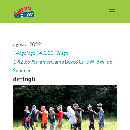
agosto, 2022
14
ago
(ago 14)
0:00
19
(ago
19)
23:59
SummerCamp Boys&Girls Wild
Wilder
Sommer
dettagli