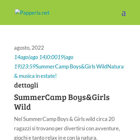
agosto, 2022
14
ago
(ago 14)
0:00
19
(ago
19)
23:59
SummerCamp Boys&Girls Wild
Natura
& musica in estate!
dettagli
SummerCamp Boys&Girls
Wild
Nel SummerCamp Boys & Girls wild circa 20
ragazzi si trovano per divertirsi con avventure,
giochi e tanto relax in e con la natura.