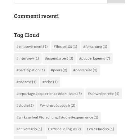
Commenti recenti
Tag Cloud
#empowerment
(1)
#flexibilität
(1)
#forschung
(1)
#interview
(1)
#jugendarbeit
(3)
#papperlapeers
(7)
#partizipation
(1)
#peers
(2)
#peersreise
(3)
#prozess
(1)
#reise
(1)
#reportage #expeerience #dokuteam
(3)
#schwedenreise
(1)
#studie
(2)
#wildnispädagogik
(2)
#wirksamkeit #forschung #studie #expeerience
(1)
anniversario
(1)
Caffè delle lingue
(2)
Eco e Narciso
(1)