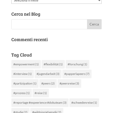
articoli
Cerca nel Blog
Commenti recenti
Tag Cloud
#empowerment
(1)
#flexibilität
(1)
#forschung
(1)
#interview
(1)
#jugendarbeit
(3)
#papperlapeers
(7)
#partizipation
(1)
#peers
(2)
#peersreise
(3)
#prozess
(1)
#reise
(1)
#reportage #expeerience #dokuteam
(3)
#schwedenreise
(1)
#studie
(2)
#wildnispädagogik
(2)