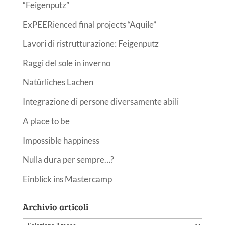
“Feigenputz”
ExPEERienced final projects “Aquile”
Lavori di ristrutturazione: Feigenputz
Raggi del sole in inverno
Natürliches Lachen
Integrazione di persone diversamente abili
A place to be
Impossible happiness
Nulla dura per sempre…?
Einblick ins Mastercamp
Archivio articoli
Archivio