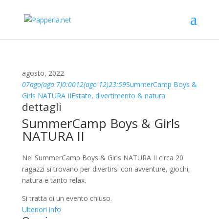
agosto, 2022
07
ago
(ago 7)
0:00
12
(ago 12)
23:59
SummerCamp Boys &
Girls NATURA II
Estate, divertimento & natura
dettagli
SummerCamp Boys & Girls
NATURA II
Nel SummerCamp Boys & Girls NATURA II circa 20
ragazzi si trovano per divertirsi con avventure, giochi,
natura e tanto relax.
Si tratta di un evento chiuso.
Ulteriori info