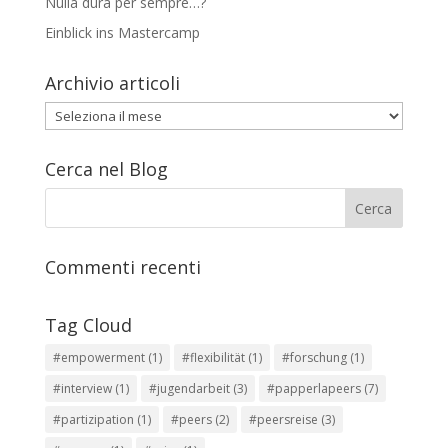
Nulla dura per sempre…?
Einblick ins Mastercamp
Archivio articoli
Archivio
articoli
Cerca nel Blog
Commenti recenti
Tag Cloud
#empowerment
(1)
#flexibilität
(1)
#forschung
(1)
#interview
(1)
#jugendarbeit
(3)
#papperlapeers
(7)
#partizipation
(1)
#peers
(2)
#peersreise
(3)