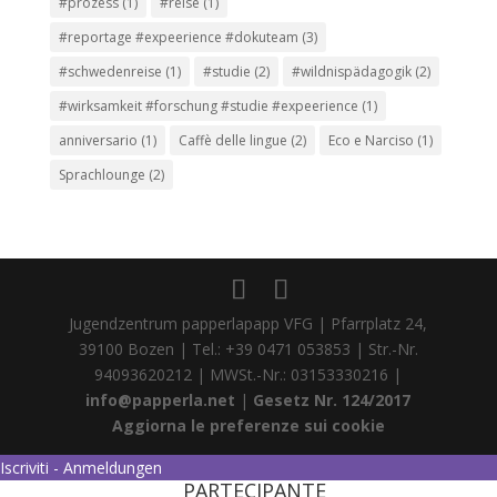
#prozess
(1)
#reise
(1)
#reportage #expeerience #dokuteam
(3)
#schwedenreise
(1)
#studie
(2)
#wildnispädagogik
(2)
#wirksamkeit #forschung #studie #expeerience
(1)
anniversario
(1)
Caffè delle lingue
(2)
Eco e Narciso
(1)
Sprachlounge
(2)
Jugendzentrum papperlapapp VFG | Pfarrplatz 24,
39100 Bozen | Tel.: +39 0471 053853 | Str.-Nr.
94093620212 | MWSt.-Nr.: 03153330216 |
info@papperla.net
|
Gesetz Nr. 124/2017
Aggiorna le preferenze sui cookie
Iscriviti - Anmeldungen
PARTECIPANTE