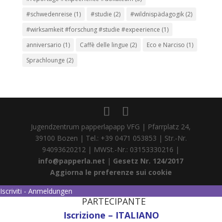
#schwedenreise
(1)
#studie
(2)
#wildnispädagogik
(2)
#wirksamkeit #forschung #studie #expeerience
(1)
anniversario
(1)
Caffè delle lingue
(2)
Eco e Narciso
(1)
Sprachlounge
(2)
Jugendzentrum papperlapapp VFG | Pfarrplatz 24,
39100 Bozen | Tel.: +39 0471 053853 | Str.-Nr.
94093620212 | MWSt.-Nr.: 03153330216 |
info@papperla.net
|
Gesetz Nr. 124/2017
Aggiorna le preferenze sui cookie
Iscriviti - Anmeldungen
PARTECIPANTE
Iscrizione – ITALIANO