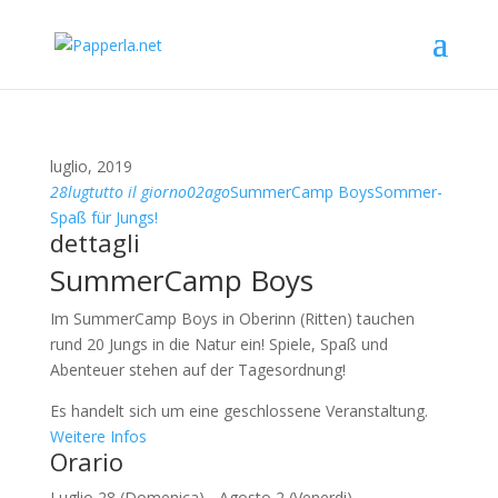
luglio, 2019
28
lug
tutto il giorno
02
ago
SummerCamp Boys
Sommer-
Spaß für Jungs!
dettagli
SummerCamp Boys
Im SummerCamp Boys in Oberinn (Ritten) tauchen
rund 20 Jungs in die Natur ein! Spiele, Spaß und
Abenteuer stehen auf der Tagesordnung!
Es handelt sich um eine geschlossene Veranstaltung.
Weitere Infos
Orario
Luglio 28 (Domenica) - Agosto 2 (Venerdi)