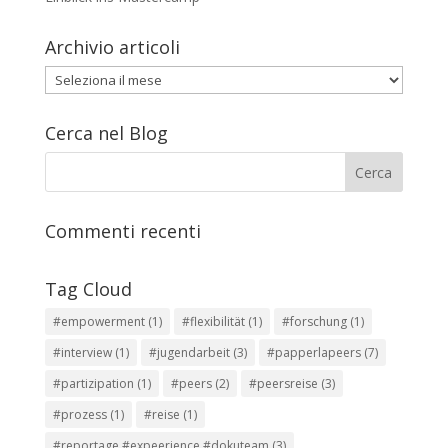
Archivio articoli
Archivio
articoli
Cerca nel Blog
Commenti recenti
Tag Cloud
#empowerment
(1)
#flexibilität
(1)
#forschung
(1)
#interview
(1)
#jugendarbeit
(3)
#papperlapeers
(7)
#partizipation
(1)
#peers
(2)
#peersreise
(3)
#prozess
(1)
#reise
(1)
#reportage #expeerience #dokuteam
(3)