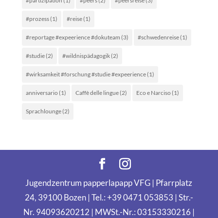
#partizipation
(1)
#peers
(2)
#peersreise
(3)
#prozess
(1)
#reise
(1)
#reportage #expeerience #dokuteam
(3)
#schwedenreise
(1)
#studie
(2)
#wildnispädagogik
(2)
#wirksamkeit #forschung #studie #expeerience
(1)
anniversario
(1)
Caffè delle lingue
(2)
Eco e Narciso
(1)
Sprachlounge
(2)
Jugendzentrum papperlapapp VFG | Pfarrplatz
24, 39100 Bozen | Tel.: +39 0471 053853 | Str.-
Nr. 94093620212 | MWSt.-Nr.: 03153330216 |