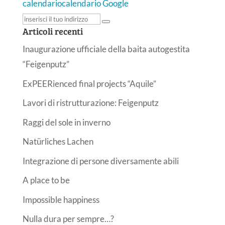
calendario
calendario Google
Articoli recenti
Inaugurazione ufficiale della baita autogestita
“Feigenputz”
ExPEERienced final projects “Aquile”
Lavori di ristrutturazione: Feigenputz
Raggi del sole in inverno
Natürliches Lachen
Integrazione di persone diversamente abili
A place to be
Impossible happiness
Nulla dura per sempre…?