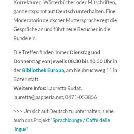
Korrekturen, Wörterbücher oder Mitschriften,
ganz entspannt
auf Deutsch unterhalten
. Eine
Moderatorin deutscher Muttersprache regt die
Gespräche an und führt neue Besucher in die
Runde ein.
Die Treffen finden immer
Dienstag und
Donnerstag von jeweils 08.30 bis 10.30 Uhr
in
der
Bibliothek Europa
, am Neubruchweg 11 in
Bozen statt.
Weitere Infos:
Lauretta Rudat,
lauretta@papperla.net, 0471-053856
>>> Um sich auf Deutsch zu unterhalten, siehe
auch das Projekt “
Sprachlounge / Caffè delle
lingue
“