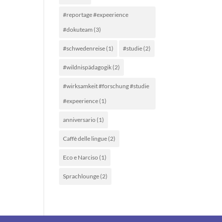
#reportage #expeerience
#dokuteam
(3)
#schwedenreise
(1)
#studie
(2)
#wildnispädagogik
(2)
#wirksamkeit #forschung #studie
#expeerience
(1)
anniversario
(1)
Caffè delle lingue
(2)
Eco e Narciso
(1)
Sprachlounge
(2)