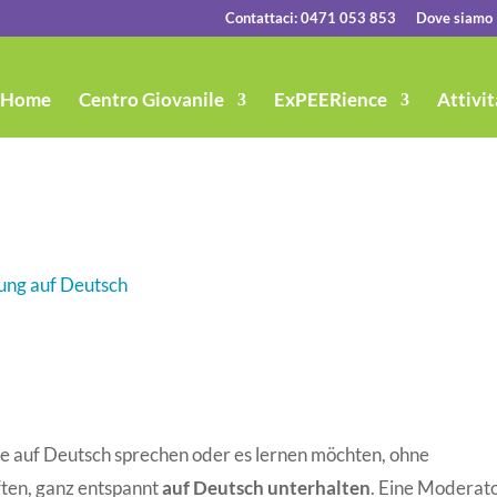
Contattaci: 0471 053 853
Dove siamo
Home
Centro Giovanile
ExPEERience
Attivit
tung auf Deutsch
erne auf Deutsch sprechen oder es lernen möchten, ohne
ten, ganz entspannt
auf Deutsch unterhalten
. Eine Moderat