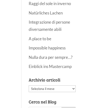
Raggi del sole in inverno
Natürliches Lachen
Integrazione di persone
diversamente abili
A place to be
Impossible happiness
Nulla dura per sempre…?
Einblick ins Mastercamp
Archivio articoli
Archivio
articoli
Cerca nel Blog