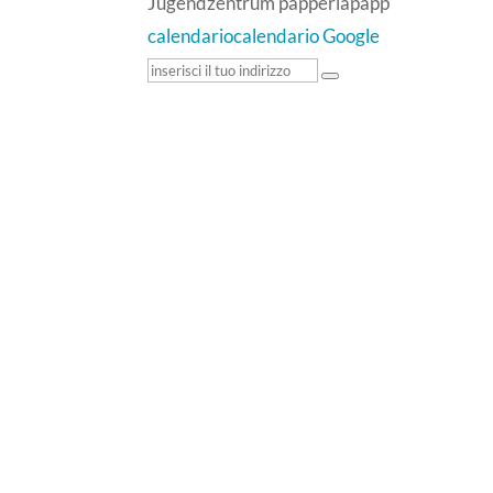
Jugendzentrum papperlapapp
calendario
calendario Google