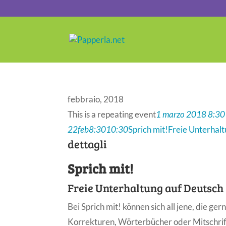
febbraio, 2018
This is a repeating event
1 marzo 2018 8:30
22
feb
8:30
10:30
Sprich mit!
Freie Unterhal
dettagli
Sprich mit!
Freie Unterhaltung auf Deutsch
Bei Sprich mit! können sich all jene, die g
Korrekturen, Wörterbücher oder Mitschrif