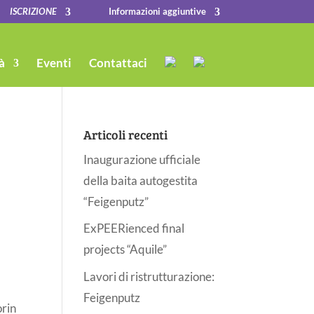
ISCRIZIONE
Informazioni aggiuntive
à
Eventi
Contattaci
Articoli recenti
Inaugurazione ufficiale
della baita autogestita
“Feigenputz”
ExPEERienced final
projects “Aquile”
Lavori di ristrutturazione:
Feigenputz
orin