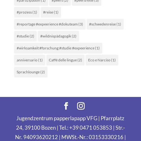
#partizipation
(1)
#peers
(2)
#peersreise
(3)
#prozess
(1)
#reise
(1)
#reportage #expeerience #dokuteam
(3)
#schwedenreise
(1)
#studie
(2)
#wildnispädagogik
(2)
#wirksamkeit #forschung #studie #expeerience
(1)
anniversario
(1)
Caffè delle lingue
(2)
Eco e Narciso
(1)
Sprachlounge
(2)
Jugendzentrum papperlapapp VFG | Pfarrplatz
24, 39100 Bozen | Tel.: +39 0471 053853 | Str.-
Nr. 94093620212 | MWSt.-Nr.: 03153330216 |