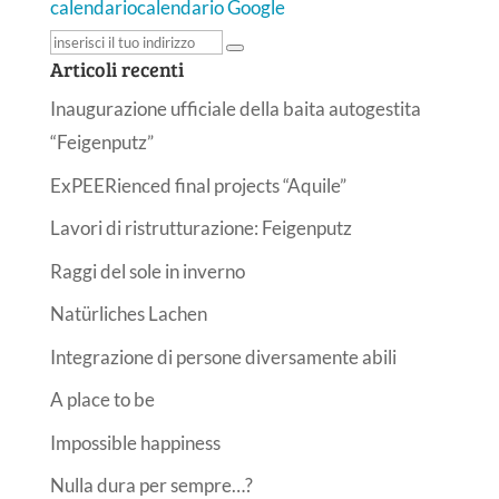
calendario
calendario Google
Articoli recenti
Inaugurazione ufficiale della baita autogestita
“Feigenputz”
ExPEERienced final projects “Aquile”
Lavori di ristrutturazione: Feigenputz
Raggi del sole in inverno
Natürliches Lachen
Integrazione di persone diversamente abili
A place to be
Impossible happiness
Nulla dura per sempre…?