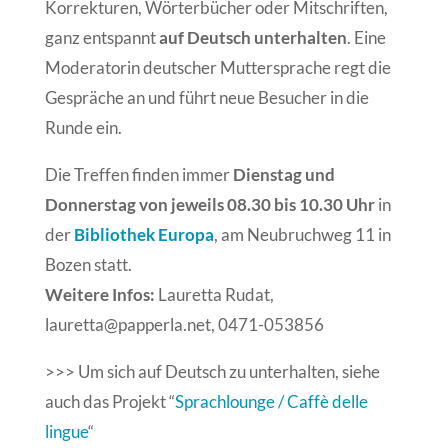
Korrekturen, Wörterbücher oder Mitschriften,
ganz entspannt
auf Deutsch unterhalten
. Eine
Moderatorin deutscher Muttersprache regt die
Gespräche an und führt neue Besucher in die
Runde ein.
Die Treffen finden immer
Dienstag und
Donnerstag von jeweils 08.30 bis 10.30 Uhr
in
der
Bibliothek Europa
, am Neubruchweg 11 in
Bozen statt.
Weitere Infos:
Lauretta Rudat,
lauretta@papperla.net, 0471-053856
>>> Um sich auf Deutsch zu unterhalten, siehe
auch das Projekt “
Sprachlounge / Caffè delle
lingue
“