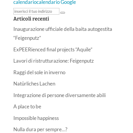
calendario
calendario Google
Articoli recenti
Inaugurazione ufficiale della baita autogestita
“Feigenputz”
ExPEERienced final projects “Aquile”
Lavori di ristrutturazione: Feigenputz
Raggi del sole in inverno
Natürliches Lachen
Integrazione di persone diversamente abili
A place to be
Impossible happiness
Nulla dura per sempre…?