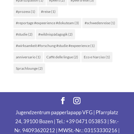
#partizipation
(1)
#peers
(2)
#peersreise
(3)
#prozess
(1)
#reise
(1)
#reportage #expeerience #dokuteam
(3)
#schwedenreise
(1)
#studie
(2)
#wildnispädagogik
(2)
#wirksamkeit #forschung #studie #expeerience
(1)
anniversario
(1)
Caffè delle lingue
(2)
Eco e Narciso
(1)
Sprachlounge
(2)
Jugendzentrum papperlapapp VFG | Pfarrplatz
24, 39100 Bozen | Tel.: +39 0471 053853 | Str.-
Nr. 94093620212 | MWSt.-Nr.: 03153330216 |