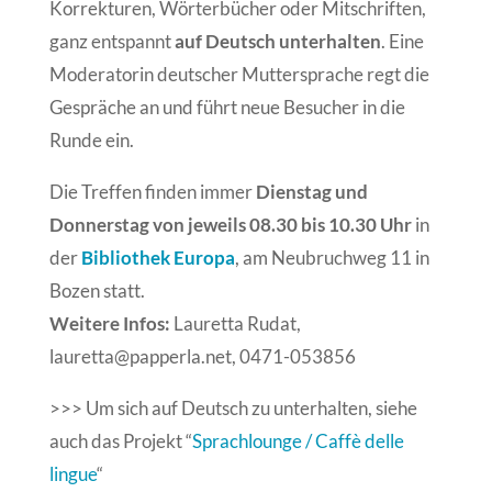
Korrekturen, Wörterbücher oder Mitschriften,
ganz entspannt
auf Deutsch unterhalten
. Eine
Moderatorin deutscher Muttersprache regt die
Gespräche an und führt neue Besucher in die
Runde ein.
Die Treffen finden immer
Dienstag und
Donnerstag von jeweils 08.30 bis 10.30 Uhr
in
der
Bibliothek Europa
, am Neubruchweg 11 in
Bozen statt.
Weitere Infos:
Lauretta Rudat,
lauretta@papperla.net, 0471-053856
>>> Um sich auf Deutsch zu unterhalten, siehe
auch das Projekt “
Sprachlounge / Caffè delle
lingue
“