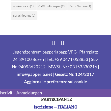
anniversario
(1)
Caffè delle lingue
(2)
Eco e Narciso
(1)
Sprachlounge
(2)
Jugendzentrum papperlapapp VFG | Pfarrplatz
24, 39100 Bozen | Tel.: +39 0471 053853 | Str.-
Nr. 94093620212 | MWSt.-Nr.: 03153330216 |
info@papperla.net
|
Gesetz Nr. 124/2017
Aggiorna le preferenze sui cookie
Iscriviti - Anmeldungen
PARTECIPANTE
Iscrizione – ITALIANO