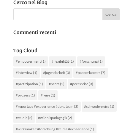
Cerca nel Blog
Commenti recenti
Tag Cloud
#empowerment
(1)
#flexibilität
(1)
#forschung
(1)
#interview
(1)
#jugendarbeit
(3)
#papperlapeers
(7)
#partizipation
(1)
#peers
(2)
#peersreise
(3)
#prozess
(1)
#reise
(1)
#reportage #expeerience #dokuteam
(3)
#schwedenreise
(1)
#studie
(2)
#wildnispädagogik
(2)
#wirksamkeit #forschung #studie #expeerience
(1)