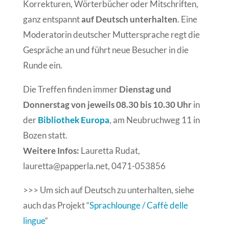
Korrekturen, Wörterbücher oder Mitschriften,
ganz entspannt
auf Deutsch unterhalten
. Eine
Moderatorin deutscher Muttersprache regt die
Gespräche an und führt neue Besucher in die
Runde ein.
Die Treffen finden immer
Dienstag und
Donnerstag von jeweils 08.30 bis 10.30 Uhr
in
der
Bibliothek Europa
, am Neubruchweg 11 in
Bozen statt.
Weitere Infos:
Lauretta Rudat,
lauretta@papperla.net, 0471-053856
>>> Um sich auf Deutsch zu unterhalten, siehe
auch das Projekt “
Sprachlounge / Caffè delle
lingue
“