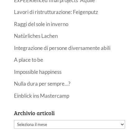
ExPEERienced final projects “Aquile”
Lavori di ristrutturazione: Feigenputz
Raggi del sole in inverno
Natürliches Lachen
Integrazione di persone diversamente abili
A place to be
Impossible happiness
Nulla dura per sempre…?
Einblick ins Mastercamp
Archivio articoli
Archivio
articoli