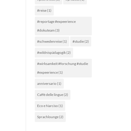
#reise
(1)
#reportage #expeerience
#dokuteam
(3)
#schwedenreise
(1)
#studie
(2)
#wildnispädagogik
(2)
#wirksamkeit #forschung #studie
#expeerience
(1)
anniversario
(1)
Caffè delle lingue
(2)
Eco e Narciso
(1)
Sprachlounge
(2)