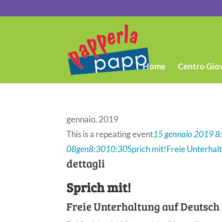
Home
Centro Gio
gennaio, 2019
This is a repeating event
15 gennaio 2019 8
08
gen
8:30
10:30
Sprich mit!
Freie Unterhal
dettagli
Sprich mit!
Freie Unterhaltung auf Deutsch