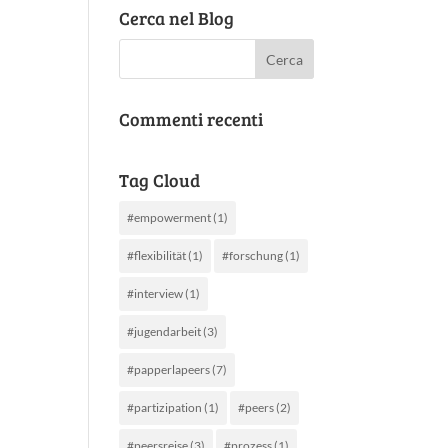
Cerca nel Blog
Commenti recenti
Tag Cloud
#empowerment
(1)
#flexibilität
(1)
#forschung
(1)
#interview
(1)
#jugendarbeit
(3)
#papperlapeers
(7)
#partizipation
(1)
#peers
(2)
#peersreise
(3)
#prozess
(1)