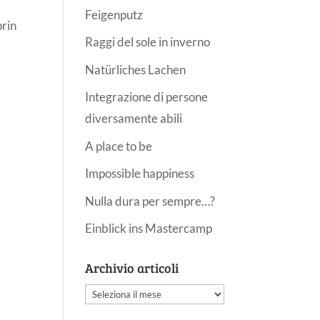
Feigenputz
orin
Raggi del sole in inverno
Natürliches Lachen
Integrazione di persone
diversamente abili
A place to be
Impossible happiness
Nulla dura per sempre…?
Einblick ins Mastercamp
Archivio articoli
Archivio
articoli