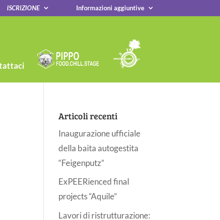
ISCRIZIONE
Informazioni aggiuntive
attaci
Articoli recenti
Inaugurazione ufficiale
della baita autogestita
“Feigenputz”
ExPEERienced final
projects “Aquile”
Lavori di ristrutturazione: