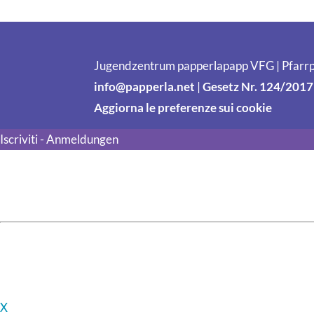
Jugendzentrum papperlapapp VFG | Pfarrp
info@papperla.net
|
Gesetz Nr. 124/2017
Aggiorna le preferenze sui cookie
Iscriviti - Anmeldungen
X