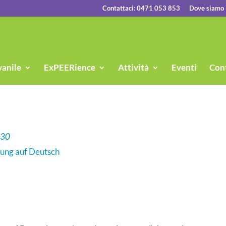
Contattaci: 0471 053 853
Dove siamo
vanile
ExPEERience
Attività
Eventi
Cont
:30
tung auf Deutsch